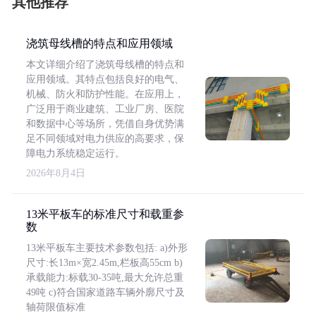
其他推荐
浇筑母线槽的特点和应用领域
本文详细介绍了浇筑母线槽的特点和
应用领域。其特点包括良好的电气、
机械、防火和防护性能。在应用上，
广泛用于商业建筑、工业厂房、医院
和数据中心等场所，凭借自身优势满
足不同领域对电力供应的高要求，保
障电力系统稳定运行。
2026年8月4日
13米平板车的标准尺寸和载重参
数
13米平板车主要技术参数包括: a)外形
尺寸:长13m×宽2.45m,栏板高55cm b)
承载能力:标载30-35吨,最大允许总重
49吨 c)符合国家道路车辆外廓尺寸及
轴荷限值标准