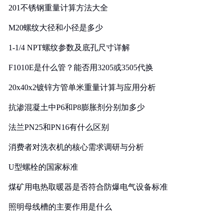
201不锈钢重量计算方法大全
M20螺纹大径和小径是多少
1-1/4 NPT螺纹参数及底孔尺寸详解
F1010E是什么管？能否用3205或3505代换
20x40x2镀锌方管单米重量计算与应用分析
抗渗混凝土中P6和P8膨胀剂分别加多少
法兰PN25和PN16有什么区别
消费者对洗衣机的核心需求调研与分析
U型螺栓的国家标准
煤矿用电热取暖器是否符合防爆电气设备标准
照明母线槽的主要作用是什么