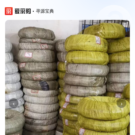
寻源宝典
‹
›