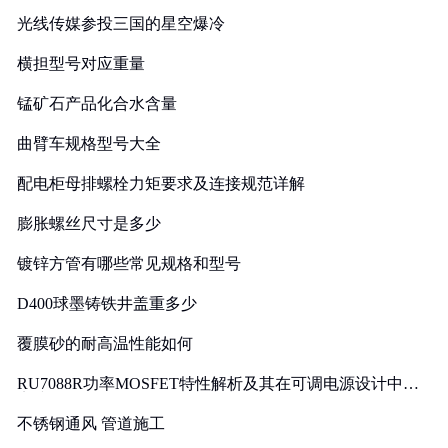
光线传媒参投三国的星空爆冷
横担型号对应重量
锰矿石产品化合水含量
曲臂车规格型号大全
配电柜母排螺栓力矩要求及连接规范详解
膨胀螺丝尺寸是多少
镀锌方管有哪些常见规格和型号
D400球墨铸铁井盖重多少
覆膜砂的耐高温性能如何
RU7088R功率MOSFET特性解析及其在可调电源设计中的
实践
不锈钢通风 管道施工