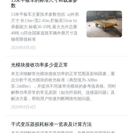
13米平板车的标准尺寸和载重参
数
13米平板车主要技术参数包括: a)外形
尺寸:长13m×宽2.45m,栏板高55cm b)
承载能力:标载30-35吨,最大允许总重
49吨 c)符合国家道路车辆外廓尺寸及
轴荷限值标准
2026年8月4日
光模块接收功率多少是正常
本文详细解答光模块接收功率的正常范围及影响因素，重
点分析千兆光模块的收光标准（典型值为-3dBm
至-24dBm），并提供不同速率光模块的参考值表格。同时
解释功率异常的常见原因（如光纤损耗、连接器问题）及
解决方案，帮助用户快速判断网络性能问题。
2026年8月4日
干式变压器损耗标准一览表及计算方法