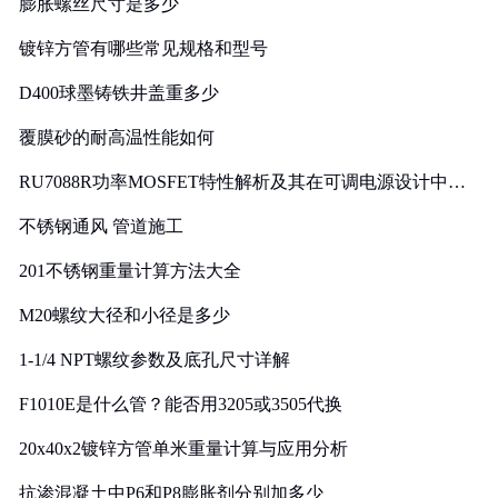
膨胀螺丝尺寸是多少
镀锌方管有哪些常见规格和型号
D400球墨铸铁井盖重多少
覆膜砂的耐高温性能如何
RU7088R功率MOSFET特性解析及其在可调电源设计中的
实践
不锈钢通风 管道施工
201不锈钢重量计算方法大全
M20螺纹大径和小径是多少
1-1/4 NPT螺纹参数及底孔尺寸详解
F1010E是什么管？能否用3205或3505代换
20x40x2镀锌方管单米重量计算与应用分析
抗渗混凝土中P6和P8膨胀剂分别加多少