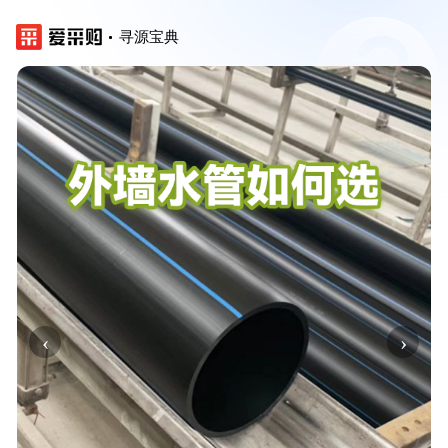
寻源宝典
‹
›