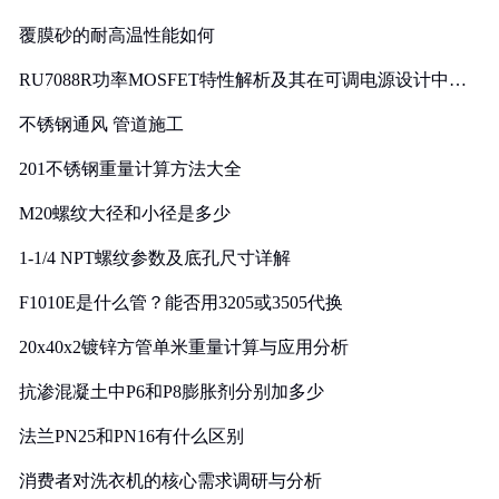
覆膜砂的耐高温性能如何
RU7088R功率MOSFET特性解析及其在可调电源设计中的
实践
不锈钢通风 管道施工
201不锈钢重量计算方法大全
M20螺纹大径和小径是多少
1-1/4 NPT螺纹参数及底孔尺寸详解
F1010E是什么管？能否用3205或3505代换
20x40x2镀锌方管单米重量计算与应用分析
抗渗混凝土中P6和P8膨胀剂分别加多少
法兰PN25和PN16有什么区别
消费者对洗衣机的核心需求调研与分析