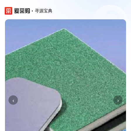
寻源宝典
‹
›