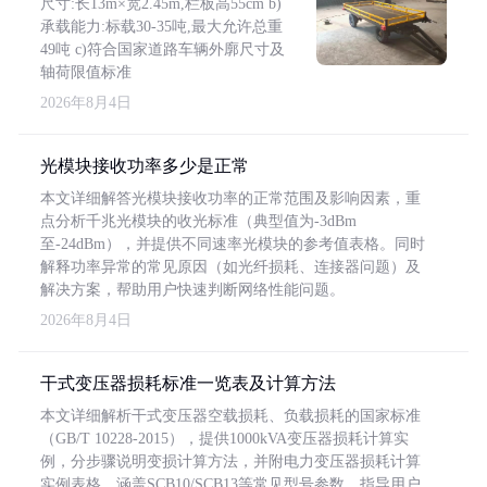
尺寸:长13m×宽2.45m,栏板高55cm b)
承载能力:标载30-35吨,最大允许总重
49吨 c)符合国家道路车辆外廓尺寸及
轴荷限值标准
2026年8月4日
光模块接收功率多少是正常
本文详细解答光模块接收功率的正常范围及影响因素，重
点分析千兆光模块的收光标准（典型值为-3dBm
至-24dBm），并提供不同速率光模块的参考值表格。同时
解释功率异常的常见原因（如光纤损耗、连接器问题）及
解决方案，帮助用户快速判断网络性能问题。
2026年8月4日
干式变压器损耗标准一览表及计算方法
本文详细解析干式变压器空载损耗、负载损耗的国家标准
（GB/T 10228-2015），提供1000kVA变压器损耗计算实
例，分步骤说明变损计算方法，并附电力变压器损耗计算
实例表格，涵盖SCB10/SCB13等常见型号参数，指导用户