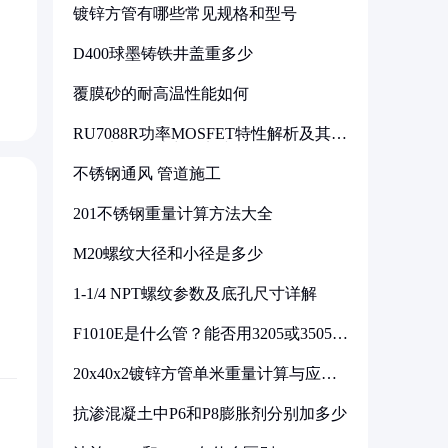
镀锌方管有哪些常见规格和型号
D400球墨铸铁井盖重多少
覆膜砂的耐高温性能如何
RU7088R功率MOSFET特性解析及其在
可调电源设计中的实践
不锈钢通风 管道施工
201不锈钢重量计算方法大全
M20螺纹大径和小径是多少
1-1/4 NPT螺纹参数及底孔尺寸详解
F1010E是什么管？能否用3205或3505代
换
20x40x2镀锌方管单米重量计算与应用
分析
抗渗混凝土中P6和P8膨胀剂分别加多少