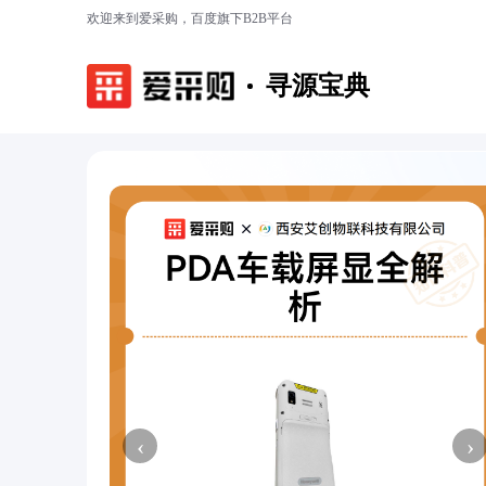
欢迎来到爱采购，百度旗下B2B平台
寻源宝典
‹
›