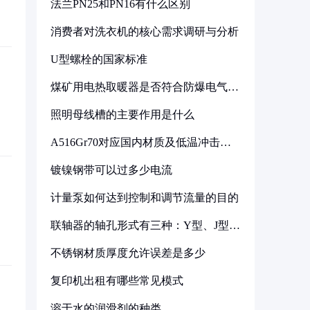
法兰PN25和PN16有什么区别
消费者对洗衣机的核心需求调研与分析
U型螺栓的国家标准
煤矿用电热取暖器是否符合防爆电气设
备标准
照明母线槽的主要作用是什么
A516Gr70对应国内材质及低温冲击要
求解析
镀镍钢带可以过多少电流
计量泵如何达到控制和调节流量的目的
联轴器的轴孔形式有三种：Y型、J型、
Z型
不锈钢材质厚度允许误差是多少
复印机出租有哪些常见模式
溶于水的润滑剂的种类