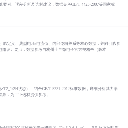
计算案例、误差分析及选材建议，数据参考GB/T 4423-2007等国家标
括各引脚定义、典型电压/电流值、内部逻辑关系等核心数据，并附引脚参
电路设计要点，数据参考自杭州士兰微电子官方规格书（版本
_1/2H状态），结合GB/T 5231-2012标准数据，详细分析其力学
差异，为工业选材提供参考。
砂200目对应的表面粗糙度（Ra 3.2-6.3μm），并对比不同目数