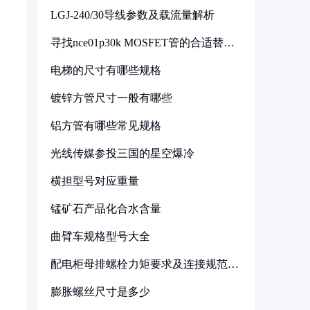
LGJ-240/30导线参数及载流量解析
寻找nce01p30k MOSFET管的合适替代
型号
电梯的尺寸有哪些规格
镀锌方管尺寸一般有哪些
铝方管有哪些常见规格
光线传媒参投三国的星空爆冷
横担型号对应重量
锰矿石产品化合水含量
曲臂车规格型号大全
配电柜母排螺栓力矩要求及连接规范详
解
膨胀螺丝尺寸是多少