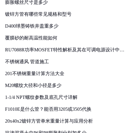
膨胀螺丝尺寸是多少
镀锌方管有哪些常见规格和型号
D400球墨铸铁井盖重多少
覆膜砂的耐高温性能如何
RU7088R功率MOSFET特性解析及其在可调电源设计中的
实践
不锈钢通风 管道施工
201不锈钢重量计算方法大全
M20螺纹大径和小径是多少
1-1/4 NPT螺纹参数及底孔尺寸详解
F1010E是什么管？能否用3205或3505代换
20x40x2镀锌方管单米重量计算与应用分析
抗渗混凝土中P6和P8膨胀剂分别加多少