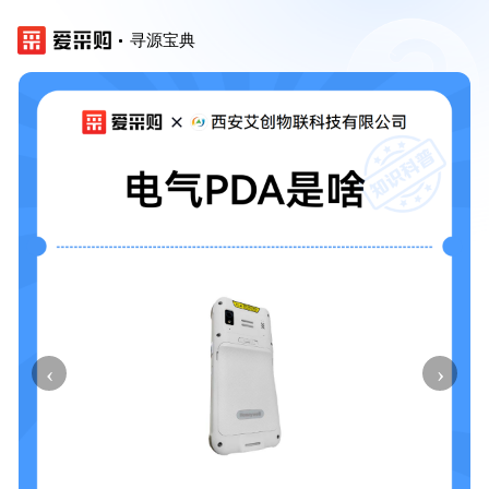
寻源宝典
‹
›