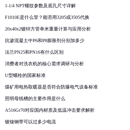
1-1/4 NPT螺纹参数及底孔尺寸详解
F1010E是什么管？能否用3205或3505代换
20x40x2镀锌方管单米重量计算与应用分析
抗渗混凝土中P6和P8膨胀剂分别加多少
法兰PN25和PN16有什么区别
消费者对洗衣机的核心需求调研与分析
U型螺栓的国家标准
煤矿用电热取暖器是否符合防爆电气设备标准
照明母线槽的主要作用是什么
A516Gr70对应国内材质及低温冲击要求解析
镀镍钢带可以过多少电流