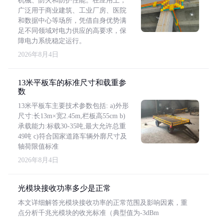
机械、防火和防护性能。在应用上，
广泛用于商业建筑、工业厂房、医院
和数据中心等场所，凭借自身优势满
足不同领域对电力供应的高要求，保
障电力系统稳定运行。
2026年8月4日
13米平板车的标准尺寸和载重参
数
13米平板车主要技术参数包括: a)外形
尺寸:长13m×宽2.45m,栏板高55cm b)
承载能力:标载30-35吨,最大允许总重
49吨 c)符合国家道路车辆外廓尺寸及
轴荷限值标准
2026年8月4日
光模块接收功率多少是正常
本文详细解答光模块接收功率的正常范围及影响因素，重
点分析千兆光模块的收光标准（典型值为-3dBm