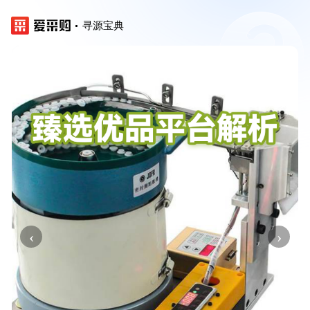
寻源宝典
‹
›