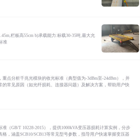
5m,栏板高55cm b)承载能力:标载30-35吨,最大允
标准
点分析千兆光模块的收光标准（典型值为-3dBm至-24dBm），并
常的常见原因（如光纤损耗、连接器问题）及解决方案，帮助用户快
/T 10228-2015），提供1000kVA变压器损耗计算实例，分步
，涵盖SCB10/SCB13等常见型号参数，指导用户快速掌握变压器