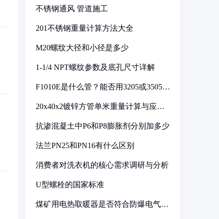
不锈钢通风 管道施工
201不锈钢重量计算方法大全
M20螺纹大径和小径是多少
1-1/4 NPT螺纹参数及底孔尺寸详解
F1010E是什么管？能否用3205或3505代
换
20x40x2镀锌方管单米重量计算与应用
分析
抗渗混凝土中P6和P8膨胀剂分别加多少
法兰PN25和PN16有什么区别
消费者对洗衣机的核心需求调研与分析
U型螺栓的国家标准
煤矿用电热取暖器是否符合防爆电气设
备标准