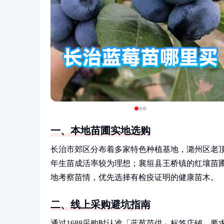
一、本地苗圃实地选购
长治市郊区分布着多家特色种植基地，潞州区老顶山
年生苗成活率较为理想；襄垣县王桥镇的红壤苗
地考察苗情，优先选择有检疫证明的健康苗木。
二、线上采购避坑指南
通过1688采购时认准「蓝莓苗供」标签店铺，