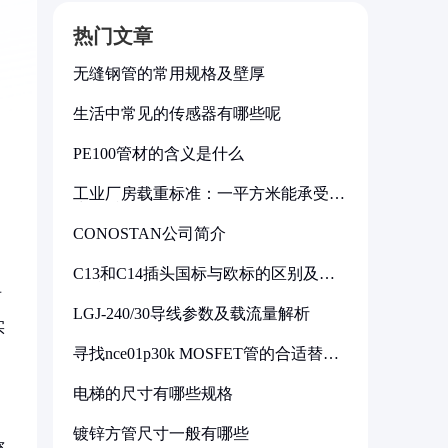
热门文章
无缝钢管的常用规格及壁厚
生活中常见的传感器有哪些呢
PE100管材的含义是什么
工业厂房载重标准：一平方米能承受多
少公斤
CONOSTAN公司简介
C13和C14插头国标与欧标的区别及其
标准解析
两
LGJ-240/30导线参数及载流量解析
实
寻找nce01p30k MOSFET管的合适替代
型号
电梯的尺寸有哪些规格
镀锌方管尺寸一般有哪些
称