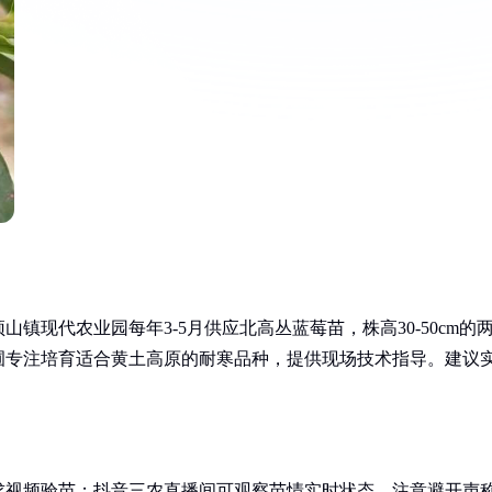
镇现代农业园每年3-5月供应北高丛蓝莓苗，株高30-50cm的
圃专注培育适合黄土高原的耐寒品种，提供现场技术指导。建议
要求视频验苗；抖音三农直播间可观察苗情实时状态，注意避开声