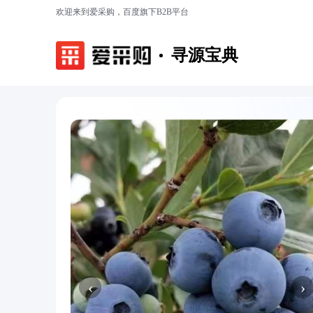
欢迎来到爱采购，百度旗下B2B平台
寻源宝典
‹
›