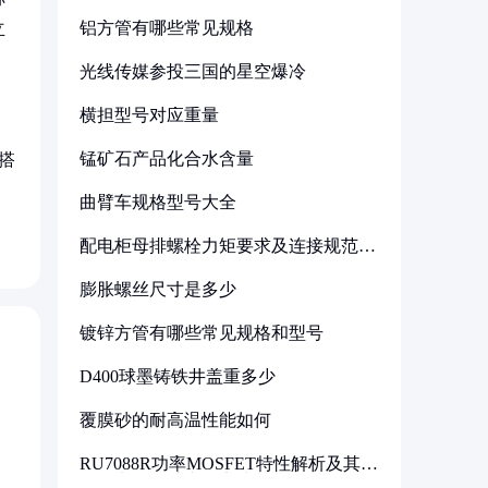
铝方管有哪些常见规格
立
光线传媒参投三国的星空爆冷
横担型号对应重量
锰矿石产品化合水含量
搭
曲臂车规格型号大全
配电柜母排螺栓力矩要求及连接规范详
解
膨胀螺丝尺寸是多少
镀锌方管有哪些常见规格和型号
D400球墨铸铁井盖重多少
覆膜砂的耐高温性能如何
RU7088R功率MOSFET特性解析及其在
可调电源设计中的实践