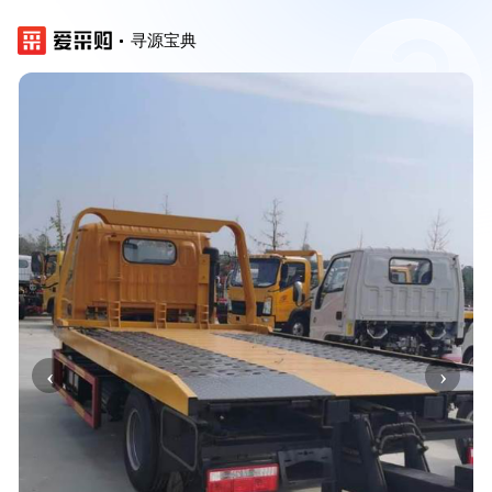
寻源宝典
‹
›