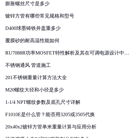
膨胀螺丝尺寸是多少
镀锌方管有哪些常见规格和型号
D400球墨铸铁井盖重多少
覆膜砂的耐高温性能如何
RU7088R功率MOSFET特性解析及其在可调电源设计中的
实践
不锈钢通风 管道施工
201不锈钢重量计算方法大全
M20螺纹大径和小径是多少
1-1/4 NPT螺纹参数及底孔尺寸详解
F1010E是什么管？能否用3205或3505代换
20x40x2镀锌方管单米重量计算与应用分析