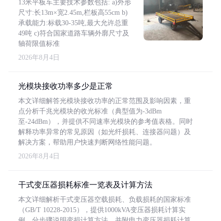
13米平板车主要技术参数包括: a)外形
尺寸:长13m×宽2.45m,栏板高55cm b)
承载能力:标载30-35吨,最大允许总重
49吨 c)符合国家道路车辆外廓尺寸及
轴荷限值标准
2026年8月4日
光模块接收功率多少是正常
本文详细解答光模块接收功率的正常范围及影响因素，重
点分析千兆光模块的收光标准（典型值为-3dBm
至-24dBm），并提供不同速率光模块的参考值表格。同时
解释功率异常的常见原因（如光纤损耗、连接器问题）及
解决方案，帮助用户快速判断网络性能问题。
2026年8月4日
干式变压器损耗标准一览表及计算方法
本文详细解析干式变压器空载损耗、负载损耗的国家标准
（GB/T 10228-2015），提供1000kVA变压器损耗计算实
例，分步骤说明变损计算方法，并附电力变压器损耗计算