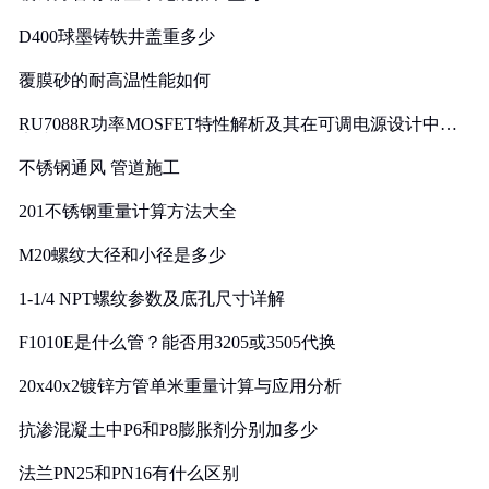
D400球墨铸铁井盖重多少
覆膜砂的耐高温性能如何
RU7088R功率MOSFET特性解析及其在可调电源设计中的
实践
不锈钢通风 管道施工
201不锈钢重量计算方法大全
M20螺纹大径和小径是多少
1-1/4 NPT螺纹参数及底孔尺寸详解
F1010E是什么管？能否用3205或3505代换
20x40x2镀锌方管单米重量计算与应用分析
抗渗混凝土中P6和P8膨胀剂分别加多少
法兰PN25和PN16有什么区别