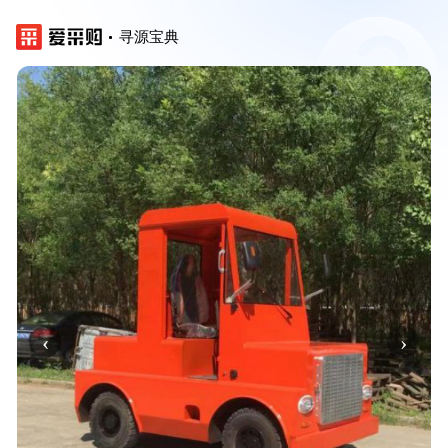
寻源宝典
‹
›