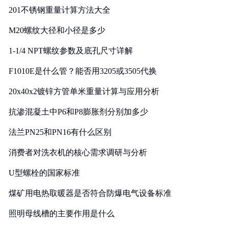
201不锈钢重量计算方法大全
M20螺纹大径和小径是多少
1-1/4 NPT螺纹参数及底孔尺寸详解
F1010E是什么管？能否用3205或3505代换
20x40x2镀锌方管单米重量计算与应用分析
抗渗混凝土中P6和P8膨胀剂分别加多少
法兰PN25和PN16有什么区别
消费者对洗衣机的核心需求调研与分析
U型螺栓的国家标准
煤矿用电热取暖器是否符合防爆电气设备标准
照明母线槽的主要作用是什么