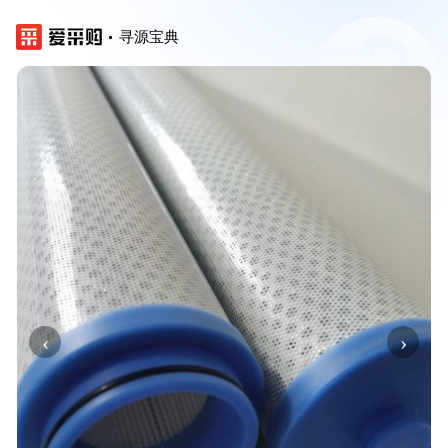
寻源宝典
‹
›