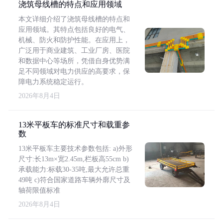
浇筑母线槽的特点和应用领域
本文详细介绍了浇筑母线槽的特点和
应用领域。其特点包括良好的电气、
机械、防火和防护性能。在应用上，
广泛用于商业建筑、工业厂房、医院
和数据中心等场所，凭借自身优势满
足不同领域对电力供应的高要求，保
障电力系统稳定运行。
2026年8月4日
13米平板车的标准尺寸和载重参
数
13米平板车主要技术参数包括: a)外形
尺寸:长13m×宽2.45m,栏板高55cm b)
承载能力:标载30-35吨,最大允许总重
49吨 c)符合国家道路车辆外廓尺寸及
轴荷限值标准
2026年8月4日