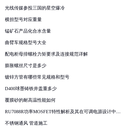
光线传媒参投三国的星空爆冷
横担型号对应重量
锰矿石产品化合水含量
曲臂车规格型号大全
配电柜母排螺栓力矩要求及连接规范详解
膨胀螺丝尺寸是多少
镀锌方管有哪些常见规格和型号
D400球墨铸铁井盖重多少
覆膜砂的耐高温性能如何
RU7088R功率MOSFET特性解析及其在可调电源设计中的
实践
不锈钢通风 管道施工