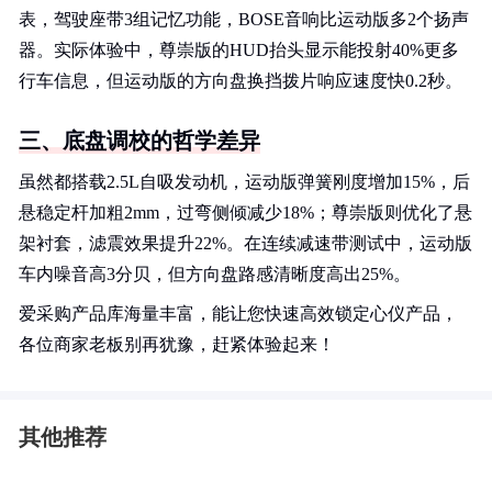
表，驾驶座带3组记忆功能，BOSE音响比运动版多2个扬声
器。实际体验中，尊崇版的HUD抬头显示能投射40%更多
行车信息，但运动版的方向盘换挡拨片响应速度快0.2秒。
三、底盘调校的哲学差异
虽然都搭载2.5L自吸发动机，运动版弹簧刚度增加15%，后
悬稳定杆加粗2mm，过弯侧倾减少18%；尊崇版则优化了悬
架衬套，滤震效果提升22%。在连续减速带测试中，运动版
车内噪音高3分贝，但方向盘路感清晰度高出25%。
爱采购产品库海量丰富，能让您快速高效锁定心仪产品，
各位商家老板别再犹豫，赶紧体验起来！
其他推荐