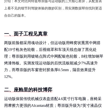
介绍：
本文对比阿特兹尊崇版与运动版的三大核心差异，从配置表
上看不见的细节到驾驶体验的微妙区别，用实测数据帮你找到更适
合自己的版本。
一、面子工程见真章
两版前脸都采用魂动设计，但运动版用蜂窝状熏黑中网搭
配19寸枪灰色轮毂，后视镜罩和车顶天线也做了黑化处
理；尊崇版则用镀铬点阵式中网配银色轮毂，B柱增加钢琴
烤漆饰板。实测发现运动版的后扰流板能减少7%高速升
力，而尊崇版的车窗密封胶条厚0.5mm，隔音效果提升
12%。
二、座舱里的科技博弈
运动版保留传统机械仪表盘搭配4.6英寸行车电脑，座椅采
用摩擦力更强的Alcantara材质；尊崇版升级为7英寸液晶仪