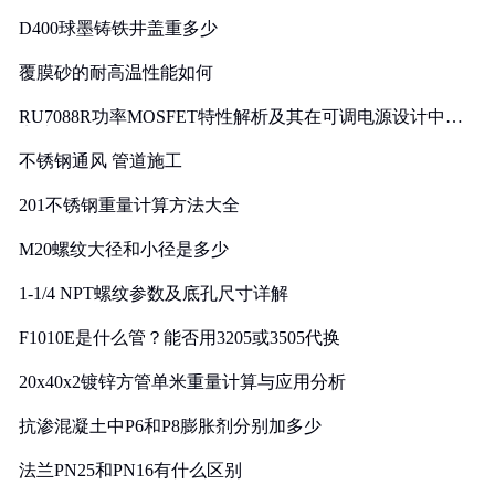
D400球墨铸铁井盖重多少
覆膜砂的耐高温性能如何
RU7088R功率MOSFET特性解析及其在可调电源设计中的
实践
不锈钢通风 管道施工
201不锈钢重量计算方法大全
M20螺纹大径和小径是多少
1-1/4 NPT螺纹参数及底孔尺寸详解
F1010E是什么管？能否用3205或3505代换
20x40x2镀锌方管单米重量计算与应用分析
抗渗混凝土中P6和P8膨胀剂分别加多少
法兰PN25和PN16有什么区别