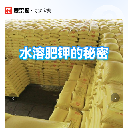
寻源宝典
‹
›