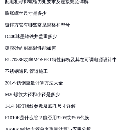
配电柜母排螺栓力矩要求及连接规范详解
膨胀螺丝尺寸是多少
镀锌方管有哪些常见规格和型号
D400球墨铸铁井盖重多少
覆膜砂的耐高温性能如何
RU7088R功率MOSFET特性解析及其在可调电源设计中的
实践
不锈钢通风 管道施工
201不锈钢重量计算方法大全
M20螺纹大径和小径是多少
1-1/4 NPT螺纹参数及底孔尺寸详解
F1010E是什么管？能否用3205或3505代换
20x40x2镀锌方管单米重量计算与应用分析