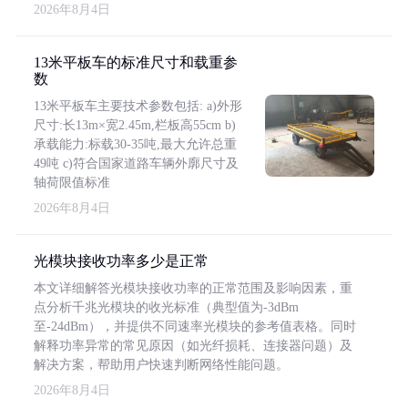
2026年8月4日
13米平板车的标准尺寸和载重参
数
13米平板车主要技术参数包括: a)外形
尺寸:长13m×宽2.45m,栏板高55cm b)
承载能力:标载30-35吨,最大允许总重
49吨 c)符合国家道路车辆外廓尺寸及
轴荷限值标准
2026年8月4日
光模块接收功率多少是正常
本文详细解答光模块接收功率的正常范围及影响因素，重
点分析千兆光模块的收光标准（典型值为-3dBm
至-24dBm），并提供不同速率光模块的参考值表格。同时
解释功率异常的常见原因（如光纤损耗、连接器问题）及
解决方案，帮助用户快速判断网络性能问题。
2026年8月4日