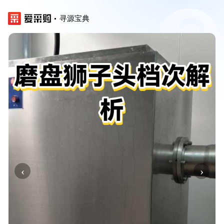
寻源宝典
‹
›