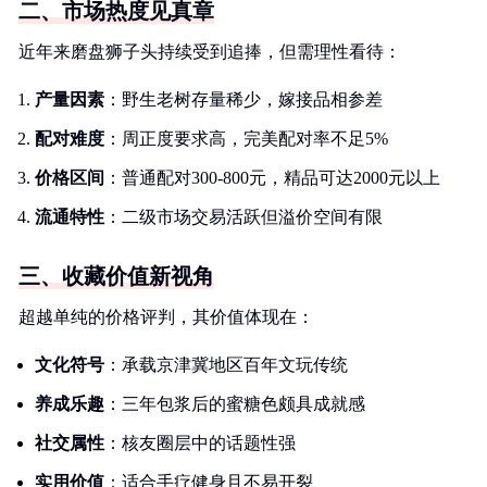
二、市场热度见真章
近年来磨盘狮子头持续受到追捧，但需理性看待：
产量因素
：野生老树存量稀少，嫁接品相参差
配对难度
：周正度要求高，完美配对率不足5%
价格区间
：普通配对300-800元，精品可达2000元以上
流通特性
：二级市场交易活跃但溢价空间有限
三、收藏价值新视角
超越单纯的价格评判，其价值体现在：
文化符号
：承载京津冀地区百年文玩传统
养成乐趣
：三年包浆后的蜜糖色颇具成就感
社交属性
：核友圈层中的话题性强
实用价值
：适合手疗健身且不易开裂