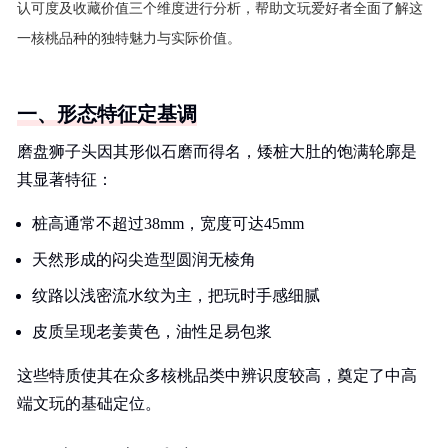
认可度及收藏价值三个维度进行分析，帮助文玩爱好者全面了解这
一核桃品种的独特魅力与实际价值。
一、形态特征定基调
磨盘狮子头因其形似石磨而得名，矮桩大肚的饱满轮廓是
其显著特征：
桩高通常不超过38mm，宽度可达45mm
天然形成的闷尖造型圆润无棱角
纹路以浅密流水纹为主，把玩时手感细腻
皮质呈现老姜黄色，油性足易包浆
这些特质使其在众多核桃品类中辨识度较高，奠定了中高
端文玩的基础定位。