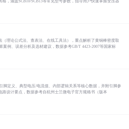
，涵盖SCB10/SCB13等常见型号参数，指导用户快速掌握变压器
法（理论公式法、查表法、在线工具法），重点解析了黄铜棒密度取
计算案例、误差分析及选材建议，数据参考GB/T 4423-2007等国家标
括各引脚定义、典型电压/电流值、内部逻辑关系等核心数据，并附引脚参
电路设计要点，数据参考自杭州士兰微电子官方规格书（版本