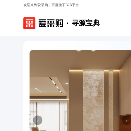
欢迎来到爱采购，百度旗下B2B平台
寻源宝典
‹
›