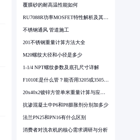
覆膜砂的耐高温性能如何
RU7088R功率MOSFET特性解析及其在
可调电源设计中的实践
不锈钢通风 管道施工
201不锈钢重量计算方法大全
M20螺纹大径和小径是多少
1-1/4 NPT螺纹参数及底孔尺寸详解
F1010E是什么管？能否用3205或3505代
换
20x40x2镀锌方管单米重量计算与应用
分析
抗渗混凝土中P6和P8膨胀剂分别加多少
法兰PN25和PN16有什么区别
消费者对洗衣机的核心需求调研与分析