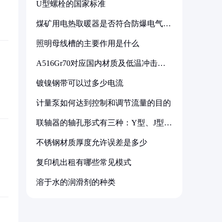
U型螺栓的国家标准
煤矿用电热取暖器是否符合防爆电气设
备标准
照明母线槽的主要作用是什么
A516Gr70对应国内材质及低温冲击要
求解析
镀镍钢带可以过多少电流
计量泵如何达到控制和调节流量的目的
联轴器的轴孔形式有三种：Y型、J型、
Z型
不锈钢材质厚度允许误差是多少
复印机出租有哪些常见模式
溶于水的润滑剂的种类