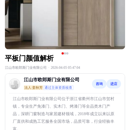
平板门颜值解析
江山市欧郎斯门业有限公司
·
2026-04-05 05:47:04
江山市欧郎斯门业有限公司
咨询
进店
法人:姜秋芳
通过主体资质核查
江山市欧郎斯门业有限公司位于浙江省衢州市江山市贺村
镇，专业生产免漆门、实木门、烤漆门等全品类木门产
品，深耕门窗制造与家居建材领域，2018年成立以来以原
厂直供和成熟工艺服务全国市场，品质可靠，行业经验丰
富。