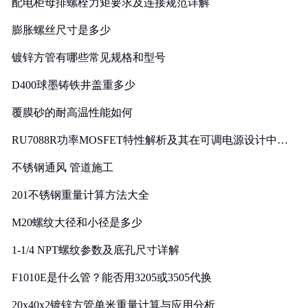
配电柜母排螺栓力矩要求及连接规范详解
膨胀螺丝尺寸是多少
镀锌方管有哪些常见规格和型号
D400球墨铸铁井盖重多少
覆膜砂的耐高温性能如何
RU7088R功率MOSFET特性解析及其在可调电源设计中的
实践
不锈钢通风 管道施工
201不锈钢重量计算方法大全
M20螺纹大径和小径是多少
1-1/4 NPT螺纹参数及底孔尺寸详解
F1010E是什么管？能否用3205或3505代换
20x40x2镀锌方管单米重量计算与应用分析