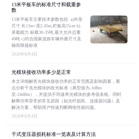
13米平板车的标准尺寸和载重参
数
13米平板车主要技术参数包括: a)外形
尺寸:长13m×宽2.45m,栏板高55cm b)
承载能力:标载30-35吨,最大允许总重
49吨 c)符合国家道路车辆外廓尺寸及
轴荷限值标准
2026年8月4日
光模块接收功率多少是正常
本文详细解答光模块接收功率的正常范围及影响因素，重
点分析千兆光模块的收光标准（典型值为-3dBm
至-24dBm），并提供不同速率光模块的参考值表格。同时
解释功率异常的常见原因（如光纤损耗、连接器问题）及
解决方案，帮助用户快速判断网络性能问题。
2026年8月4日
干式变压器损耗标准一览表及计算方法