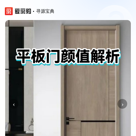
寻源宝典
‹
›