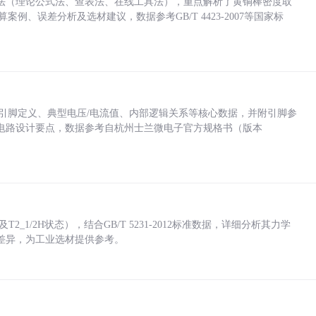
法（理论公式法、查表法、在线工具法），重点解析了黄铜棒密度取
计算案例、误差分析及选材建议，数据参考GB/T 4423-2007等国家标
括各引脚定义、典型电压/电流值、内部逻辑关系等核心数据，并附引脚参
电路设计要点，数据参考自杭州士兰微电子官方规格书（版本
_1/2H状态），结合GB/T 5231-2012标准数据，详细分析其力学
差异，为工业选材提供参考。