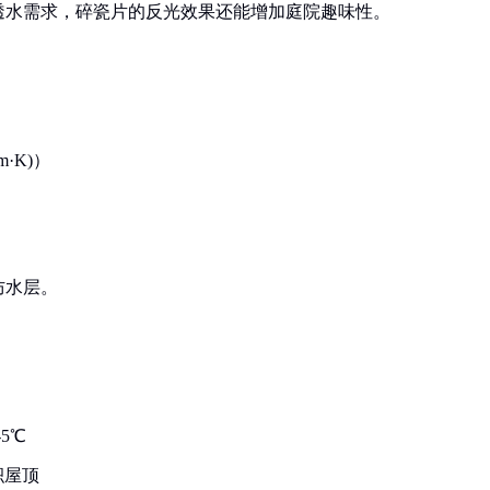
透水需求，碎瓷片的反光效果还能增加庭院趣味性。
·K)）
防水层。
5℃
积屋顶