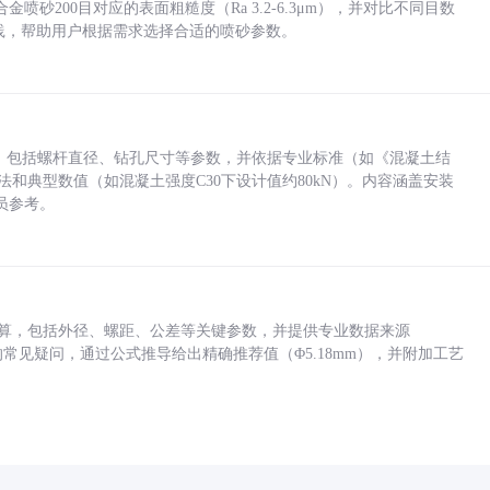
砂200目对应的表面粗糙度（Ra 3.2-6.3μm），并对比不同目数
业实践，帮助用户根据需求选择合适的喷砂参数。
力，包括螺杆直径、钻孔尺寸等参数，并依据专业标准（如《混凝土结
方法和典型数值（如混凝土强度C30下设计值约80kN）。内容涵盖安装
员参考。
底孔计算，包括外径、螺距、公差等关键参数，并提供专业数据来源
孔尺寸的常见疑问，通过公式推导给出精确推荐值（Φ5.18mm），并附加工艺