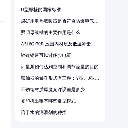
U型螺栓的国家标准
煤矿用电热取暖器是否符合防爆电气设
备标准
照明母线槽的主要作用是什么
A516Gr70对应国内材质及低温冲击要
求解析
镀镍钢带可以过多少电流
计量泵如何达到控制和调节流量的目的
联轴器的轴孔形式有三种：Y型、J型、
Z型
不锈钢材质厚度允许误差是多少
复印机出租有哪些常见模式
溶于水的润滑剂的种类