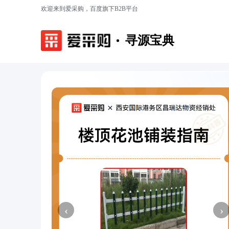
欢迎来到爱采购，百度旗下B2B平台
寻源宝典
‹
›