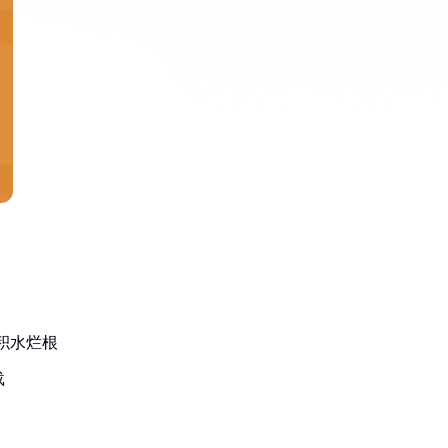
免积水烂根
载