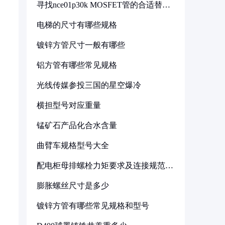
寻找nce01p30k MOSFET管的合适替代
型号
电梯的尺寸有哪些规格
镀锌方管尺寸一般有哪些
铝方管有哪些常见规格
光线传媒参投三国的星空爆冷
横担型号对应重量
锰矿石产品化合水含量
曲臂车规格型号大全
配电柜母排螺栓力矩要求及连接规范详
解
膨胀螺丝尺寸是多少
镀锌方管有哪些常见规格和型号