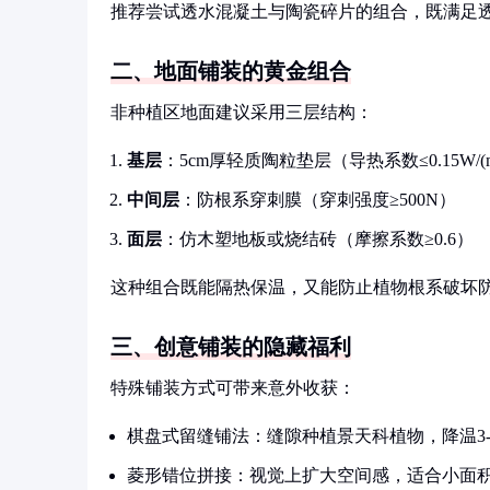
推荐尝试透水混凝土与陶瓷碎片的组合，既满足
二、地面铺装的黄金组合
非种植区地面建议采用三层结构：
基层
：5cm厚轻质陶粒垫层（导热系数≤0.15W/(m
中间层
：防根系穿刺膜（穿刺强度≥500N）
面层
：仿木塑地板或烧结砖（摩擦系数≥0.6）
这种组合既能隔热保温，又能防止植物根系破坏
三、创意铺装的隐藏福利
特殊铺装方式可带来意外收获：
棋盘式留缝铺法：缝隙种植景天科植物，降温3-
菱形错位拼接：视觉上扩大空间感，适合小面