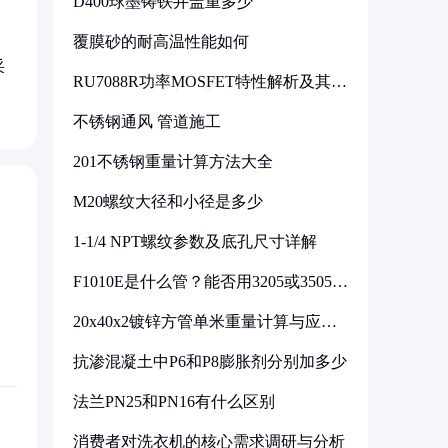
D400球墨铸铁井盖重多少
覆膜砂的耐高温性能如何
采
RU7088R功率MOSFET特性解析及其在
可调电源设计中的实践
不锈钢通风 管道施工
201不锈钢重量计算方法大全
M20螺纹大径和小径是多少
1-1/4 NPT螺纹参数及底孔尺寸详解
F1010E是什么管？能否用3205或3505代
换
20x40x2镀锌方管单米重量计算与应用
分析
抗渗混凝土中P6和P8膨胀剂分别加多少
法兰PN25和PN16有什么区别
消费者对洗衣机的核心需求调研与分析