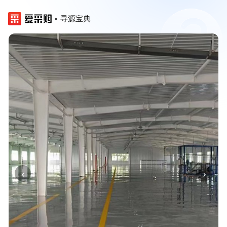
寻源宝典
‹
›