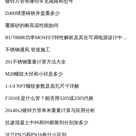
镀锌方管有哪些常见规格和型号
D400球墨铸铁井盖重多少
覆膜砂的耐高温性能如何
RU7088R功率MOSFET特性解析及其在可调电源设计中的
实践
不锈钢通风 管道施工
201不锈钢重量计算方法大全
M20螺纹大径和小径是多少
1-1/4 NPT螺纹参数及底孔尺寸详解
F1010E是什么管？能否用3205或3505代换
20x40x2镀锌方管单米重量计算与应用分析
抗渗混凝土中P6和P8膨胀剂分别加多少
法兰PN25和PN16有什么区别