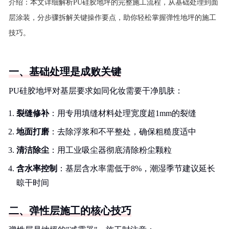
介绍：
本文详细解析PU硅胶地坪的完整施工流程，从基础处理到面
层涂装，分步骤拆解关键操作要点，助你轻松掌握弹性地坪的施工
技巧。
一、基础处理是成败关键
PU硅胶地坪对基层要求如同化妆需要干净肌肤：
裂缝修补
：用专用填缝材料处理宽度超1mm的裂缝
地面打磨
：去除浮浆和不平整处，确保粗糙度适中
清洁除尘
：用工业吸尘器彻底清除粉尘颗粒
含水率控制
：基层含水率需低于8%，潮湿季节建议延长
晾干时间
二、弹性层施工的核心技巧