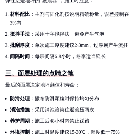
弹性层是地坪的"减震器"，施工时注意：
材料配比
：主剂与固化剂按说明精确称量，误差控制在
3%内
搅拌手法
：采用十字搅拌法，避免产生气泡
批刮厚度
：单次施工厚度建议2-3mm，过厚易产生流挂
间隔时间
：每层间隔6-8小时，冬季适当延长
三、面层处理的点睛之笔
最后的面层决定地坪颜值和寿命：
防滑处理
：撒布防滑颗粒时保持均匀分布
消泡措施
：采用消泡滚筒往返滚压两次
养护周期
：施工后48小时内禁止踩踏
环境控制
：施工时温度建议15-30℃，湿度低于75%