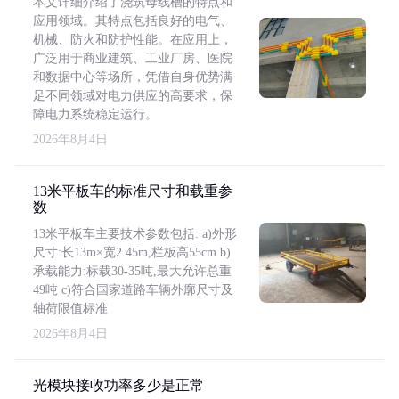
本文详细介绍了浇筑母线槽的特点和
应用领域。其特点包括良好的电气、
机械、防火和防护性能。在应用上，
广泛用于商业建筑、工业厂房、医院
和数据中心等场所，凭借自身优势满
足不同领域对电力供应的高要求，保
障电力系统稳定运行。
2026年8月4日
13米平板车的标准尺寸和载重参
数
13米平板车主要技术参数包括: a)外形
尺寸:长13m×宽2.45m,栏板高55cm b)
承载能力:标载30-35吨,最大允许总重
49吨 c)符合国家道路车辆外廓尺寸及
轴荷限值标准
2026年8月4日
光模块接收功率多少是正常