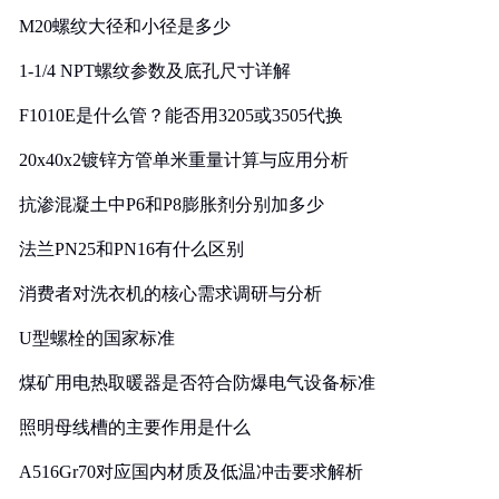
M20螺纹大径和小径是多少
1-1/4 NPT螺纹参数及底孔尺寸详解
F1010E是什么管？能否用3205或3505代换
20x40x2镀锌方管单米重量计算与应用分析
抗渗混凝土中P6和P8膨胀剂分别加多少
法兰PN25和PN16有什么区别
消费者对洗衣机的核心需求调研与分析
U型螺栓的国家标准
煤矿用电热取暖器是否符合防爆电气设备标准
照明母线槽的主要作用是什么
A516Gr70对应国内材质及低温冲击要求解析