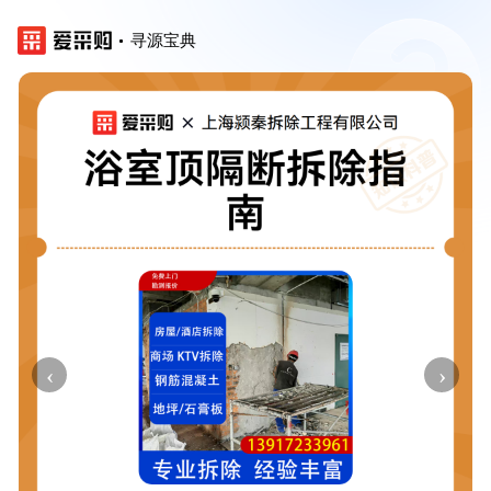
寻源宝典
‹
›