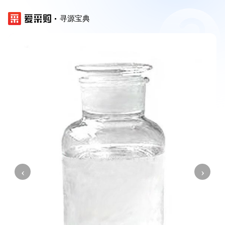
寻源宝典
‹
›