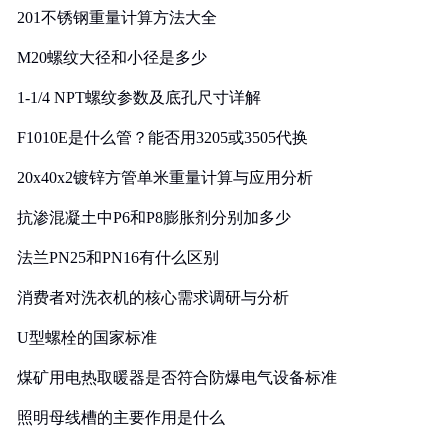
201不锈钢重量计算方法大全
M20螺纹大径和小径是多少
1-1/4 NPT螺纹参数及底孔尺寸详解
F1010E是什么管？能否用3205或3505代换
20x40x2镀锌方管单米重量计算与应用分析
抗渗混凝土中P6和P8膨胀剂分别加多少
法兰PN25和PN16有什么区别
消费者对洗衣机的核心需求调研与分析
U型螺栓的国家标准
煤矿用电热取暖器是否符合防爆电气设备标准
照明母线槽的主要作用是什么