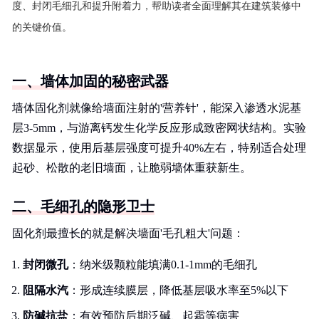
度、封闭毛细孔和提升附着力，帮助读者全面理解其在建筑装修中
的关键价值。
一、墙体加固的秘密武器
墙体固化剂就像给墙面注射的'营养针'，能深入渗透水泥基
层3-5mm，与游离钙发生化学反应形成致密网状结构。实验
数据显示，使用后基层强度可提升40%左右，特别适合处理
起砂、松散的老旧墙面，让脆弱墙体重获新生。
二、毛细孔的隐形卫士
固化剂最擅长的就是解决墙面'毛孔粗大'问题：
封闭微孔
：纳米级颗粒能填满0.1-1mm的毛细孔
阻隔水汽
：形成连续膜层，降低基层吸水率至5%以下
防碱抗盐
：有效预防后期泛碱、起霜等病害