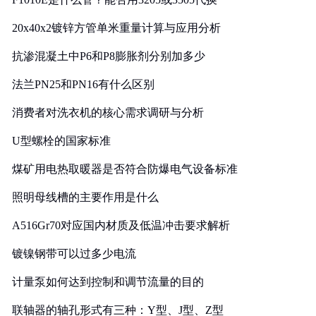
20x40x2镀锌方管单米重量计算与应用分析
抗渗混凝土中P6和P8膨胀剂分别加多少
法兰PN25和PN16有什么区别
消费者对洗衣机的核心需求调研与分析
U型螺栓的国家标准
煤矿用电热取暖器是否符合防爆电气设备标准
照明母线槽的主要作用是什么
A516Gr70对应国内材质及低温冲击要求解析
镀镍钢带可以过多少电流
计量泵如何达到控制和调节流量的目的
联轴器的轴孔形式有三种：Y型、J型、Z型