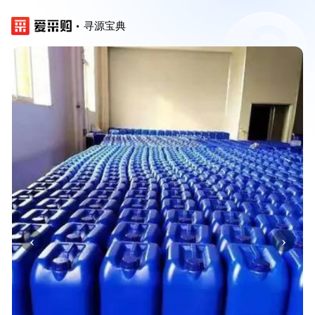
寻源宝典
‹
›