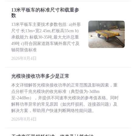
13米平板车的标准尺寸和载重参
数
13米平板车主要技术参数包括: a)外形
尺寸:长13m×宽2.45m,栏板高55cm b)
承载能力:标载30-35吨,最大允许总重
49吨 c)符合国家道路车辆外廓尺寸及
轴荷限值标准
2026年8月4日
光模块接收功率多少是正常
本文详细解答光模块接收功率的正常范围及影响因素，重
点分析千兆光模块的收光标准（典型值为-3dBm
至-24dBm），并提供不同速率光模块的参考值表格。同时
解释功率异常的常见原因（如光纤损耗、连接器问题）及
解决方案，帮助用户快速判断网络性能问题。
2026年8月4日