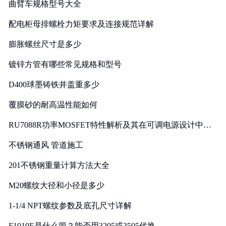
曲臂车规格型号大全
配电柜母排螺栓力矩要求及连接规范详解
膨胀螺丝尺寸是多少
镀锌方管有哪些常见规格和型号
D400球墨铸铁井盖重多少
覆膜砂的耐高温性能如何
RU7088R功率MOSFET特性解析及其在可调电源设计中的
实践
不锈钢通风 管道施工
201不锈钢重量计算方法大全
M20螺纹大径和小径是多少
1-1/4 NPT螺纹参数及底孔尺寸详解
F1010E是什么管？能否用3205或3505代换