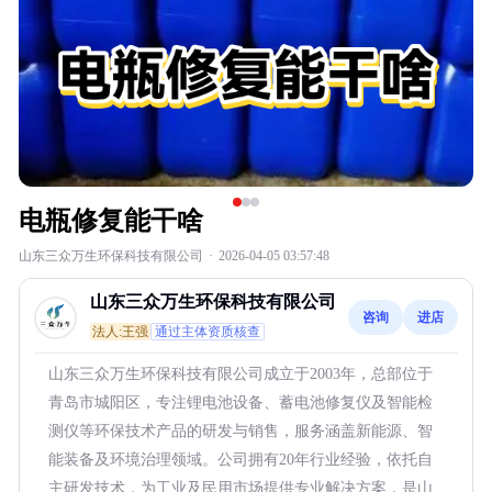
电瓶修复能干啥
山东三众万生环保科技有限公司
·
2026-04-05 03:57:48
山东三众万生环保科技有限公司
咨询
进店
法人:王强
通过主体资质核查
山东三众万生环保科技有限公司成立于2003年，总部位于
青岛市城阳区，专注锂电池设备、蓄电池修复仪及智能检
测仪等环保技术产品的研发与销售，服务涵盖新能源、智
能装备及环境治理领域。公司拥有20年行业经验，依托自
主研发技术，为工业及民用市场提供专业解决方案，是山