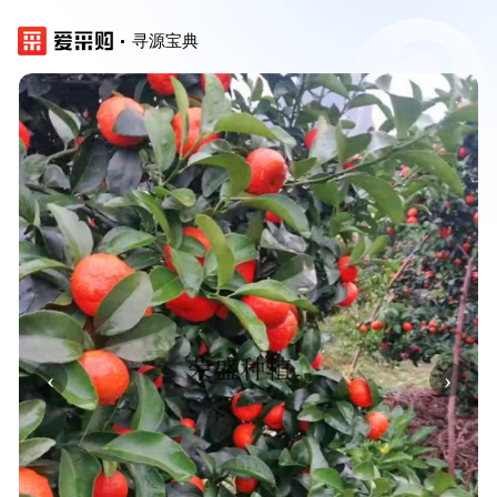
寻源宝典
‹
›