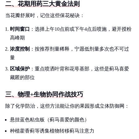
二、花期用药三大黄金法则
当花瓣舒展时，记住这些保花秘诀：
时间窗口
：选择上午10点前或下午4点后喷施，避开授粉
高峰期
浓度控制
：按推荐剂量稀释，宁愿低剂量多次也不可过
量
区域保护
：重点喷洒叶背和花萼基部，这些是蓟马喜爱
藏匿的部位
三、物理+生物协同作战技巧
除了化学防治，这些方法能让你的果园形成立体防御网：
悬挂蓝色粘虫板（蓟马喜爱的颜色）
种植藿香蓟等诱集植物转移蓟马注意力