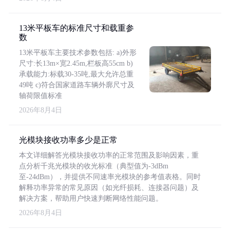
13米平板车的标准尺寸和载重参
数
13米平板车主要技术参数包括: a)外形
尺寸:长13m×宽2.45m,栏板高55cm b)
承载能力:标载30-35吨,最大允许总重
49吨 c)符合国家道路车辆外廓尺寸及
轴荷限值标准
2026年8月4日
光模块接收功率多少是正常
本文详细解答光模块接收功率的正常范围及影响因素，重
点分析千兆光模块的收光标准（典型值为-3dBm
至-24dBm），并提供不同速率光模块的参考值表格。同时
解释功率异常的常见原因（如光纤损耗、连接器问题）及
解决方案，帮助用户快速判断网络性能问题。
2026年8月4日