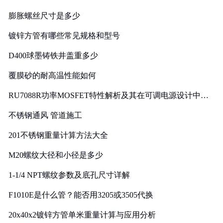
膨胀螺丝尺寸是多少
镀锌方管有哪些常见规格和型号
D400球墨铸铁井盖重多少
覆膜砂的耐高温性能如何
RU7088R功率MOSFET特性解析及其在可调电源设计中的
实践
不锈钢通风 管道施工
201不锈钢重量计算方法大全
M20螺纹大径和小径是多少
1-1/4 NPT螺纹参数及底孔尺寸详解
F1010E是什么管？能否用3205或3505代换
20x40x2镀锌方管单米重量计算与应用分析