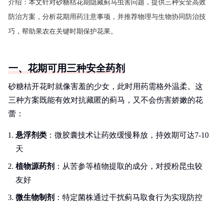
介绍：
本文针对砂糖桔花期隐藏蓟马虫害问题，提供三种安全高效
防治方案，分析花期用药注意事项，并推荐物理与生物协同防治技
巧，帮助果农在关键时期保护花果。
一、花期可用三种安全药剂
砂糖桔开花时就像害羞的少女，此时用药需格外温柔。这
三种方案既能有效对抗藏匿的蓟马，又不会伤害娇嫩的花
蕾：
悬浮剂类
：微胶囊技术让药效缓慢释放，持效期可达7-10
天
植物源药剂
：从苦参等植物提取的成分，对授粉昆虫较
友好
微生物制剂
：特定菌株通过干扰蓟马取食行为实现防控