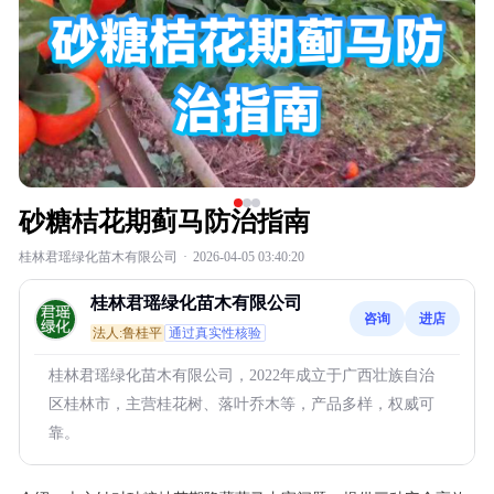
砂糖桔花期蓟马防治指南
桂林君瑶绿化苗木有限公司
·
2026-04-05 03:40:20
桂林君瑶绿化苗木有限公司
咨询
进店
法人:鲁桂平
通过真实性核验
桂林君瑶绿化苗木有限公司，2022年成立于广西壮族自治
区桂林市，主营桂花树、落叶乔木等，产品多样，权威可
靠。