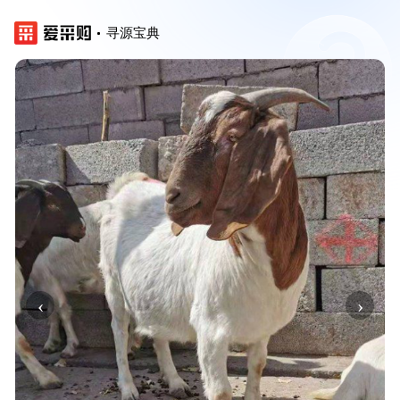
寻源宝典
‹
›