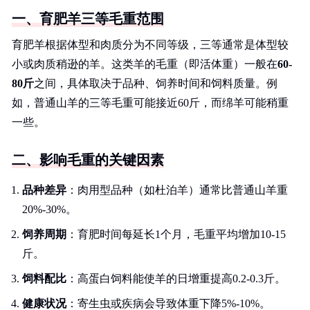
一、育肥羊三等毛重范围
育肥羊根据体型和肉质分为不同等级，三等通常是体型较
小或肉质稍逊的羊。这类羊的毛重（即活体重）一般在
60-
80斤
之间，具体取决于品种、饲养时间和饲料质量。例
如，普通山羊的三等毛重可能接近60斤，而绵羊可能稍重
一些。
二、影响毛重的关键因素
品种差异
：肉用型品种（如杜泊羊）通常比普通山羊重
20%-30%。
饲养周期
：育肥时间每延长1个月，毛重平均增加10-15
斤。
饲料配比
：高蛋白饲料能使羊的日增重提高0.2-0.3斤。
健康状况
：寄生虫或疾病会导致体重下降5%-10%。