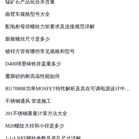
锰矿石产品化合水含量
曲臂车规格型号大全
配电柜母排螺栓力矩要求及连接规范详解
膨胀螺丝尺寸是多少
镀锌方管有哪些常见规格和型号
D400球墨铸铁井盖重多少
覆膜砂的耐高温性能如何
RU7088R功率MOSFET特性解析及其在可调电源设计中的
实践
不锈钢通风 管道施工
201不锈钢重量计算方法大全
M20螺纹大径和小径是多少
1-1/4 NPT螺纹参数及底孔尺寸详解