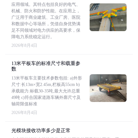
应用领域。其特点包括良好的电气、
机械、防火和防护性能。在应用上，
广泛用于商业建筑、工业厂房、医院
和数据中心等场所，凭借自身优势满
足不同领域对电力供应的高要求，保
障电力系统稳定运行。
2026年8月4日
13米平板车的标准尺寸和载重参
数
13米平板车主要技术参数包括: a)外形
尺寸:长13m×宽2.45m,栏板高55cm b)
承载能力:标载30-35吨,最大允许总重
49吨 c)符合国家道路车辆外廓尺寸及
轴荷限值标准
2026年8月4日
光模块接收功率多少是正常