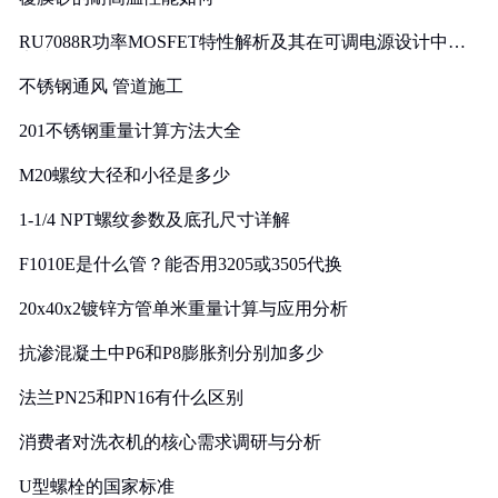
RU7088R功率MOSFET特性解析及其在可调电源设计中的
实践
不锈钢通风 管道施工
201不锈钢重量计算方法大全
M20螺纹大径和小径是多少
1-1/4 NPT螺纹参数及底孔尺寸详解
F1010E是什么管？能否用3205或3505代换
20x40x2镀锌方管单米重量计算与应用分析
抗渗混凝土中P6和P8膨胀剂分别加多少
法兰PN25和PN16有什么区别
消费者对洗衣机的核心需求调研与分析
U型螺栓的国家标准