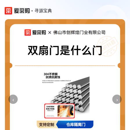
寻源宝典
‹
›