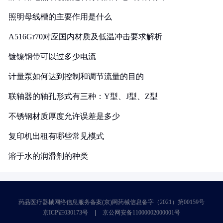
照明母线槽的主要作用是什么
A516Gr70对应国内材质及低温冲击要求解析
镀镍钢带可以过多少电流
计量泵如何达到控制和调节流量的目的
联轴器的轴孔形式有三种：Y型、J型、Z型
不锈钢材质厚度允许误差是多少
复印机出租有哪些常见模式
溶于水的润滑剂的种类
药品医疗器械网络信息服务备案(京)网药械信息备字（2021）第00159号
京ICP证030173号
京公网安备11000002000001号