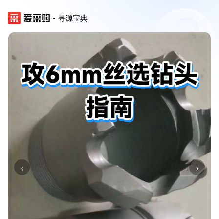
寻源宝典
‹
›