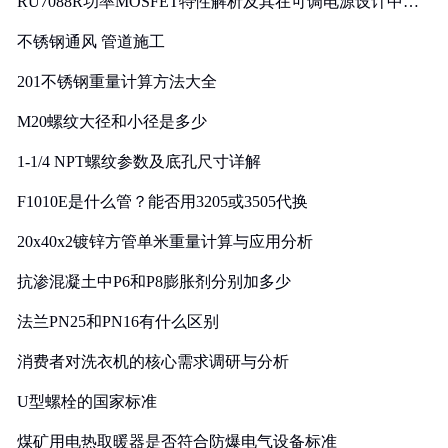
RU7088R功率MOSFET特性解析及其在可调电源设计中的
实践
不锈钢通风 管道施工
201不锈钢重量计算方法大全
M20螺纹大径和小径是多少
1-1/4 NPT螺纹参数及底孔尺寸详解
F1010E是什么管？能否用3205或3505代换
20x40x2镀锌方管单米重量计算与应用分析
抗渗混凝土中P6和P8膨胀剂分别加多少
法兰PN25和PN16有什么区别
消费者对洗衣机的核心需求调研与分析
U型螺栓的国家标准
煤矿用电热取暖器是否符合防爆电气设备标准