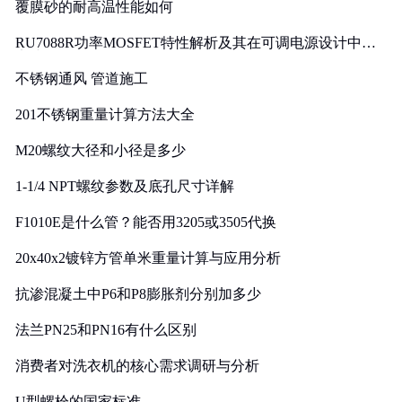
覆膜砂的耐高温性能如何
RU7088R功率MOSFET特性解析及其在可调电源设计中的
实践
不锈钢通风 管道施工
201不锈钢重量计算方法大全
M20螺纹大径和小径是多少
1-1/4 NPT螺纹参数及底孔尺寸详解
F1010E是什么管？能否用3205或3505代换
20x40x2镀锌方管单米重量计算与应用分析
抗渗混凝土中P6和P8膨胀剂分别加多少
法兰PN25和PN16有什么区别
消费者对洗衣机的核心需求调研与分析
U型螺栓的国家标准