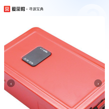
寻源宝典
‹
›