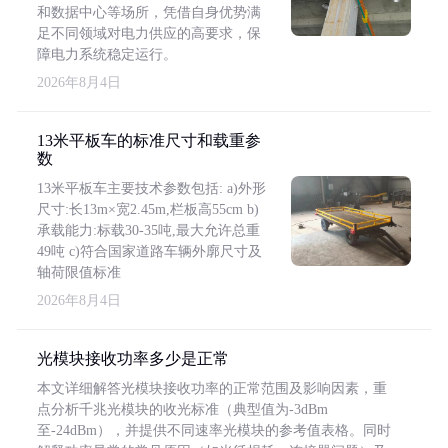
和数据中心等场所，凭借自身优势满
足不同领域对电力供应的高要求，保
障电力系统稳定运行。
2026年8月4日
13米平板车的标准尺寸和载重参
数
13米平板车主要技术参数包括: a)外形
尺寸:长13m×宽2.45m,栏板高55cm b)
承载能力:标载30-35吨,最大允许总重
49吨 c)符合国家道路车辆外廓尺寸及
轴荷限值标准
2026年8月4日
光模块接收功率多少是正常
本文详细解答光模块接收功率的正常范围及影响因素，重
点分析千兆光模块的收光标准（典型值为-3dBm
至-24dBm），并提供不同速率光模块的参考值表格。同时