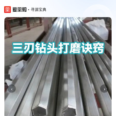
寻源宝典
‹
›