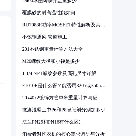
D400球墨铸铁井盖重多少
覆膜砂的耐高温性能如何
RU7088R功率MOSFET特性解析及其在
可调电源设计中的实践
不锈钢通风 管道施工
201不锈钢重量计算方法大全
M20螺纹大径和小径是多少
1-1/4 NPT螺纹参数及底孔尺寸详解
F1010E是什么管？能否用3205或3505代
换
20x40x2镀锌方管单米重量计算与应用
分析
抗渗混凝土中P6和P8膨胀剂分别加多少
法兰PN25和PN16有什么区别
消费者对洗衣机的核心需求调研与分析