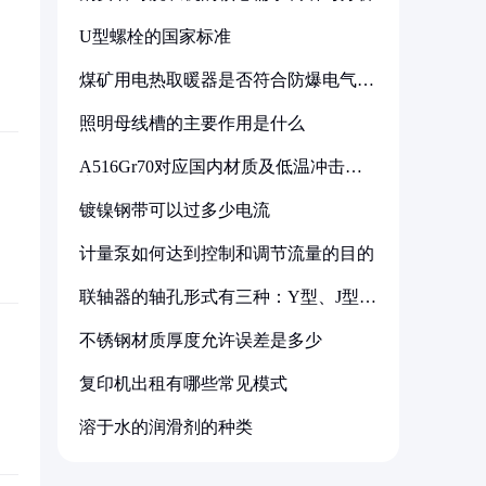
U型螺栓的国家标准
煤矿用电热取暖器是否符合防爆电气设
备标准
照明母线槽的主要作用是什么
A516Gr70对应国内材质及低温冲击要
求解析
镀镍钢带可以过多少电流
计量泵如何达到控制和调节流量的目的
联轴器的轴孔形式有三种：Y型、J型、
Z型
不锈钢材质厚度允许误差是多少
复印机出租有哪些常见模式
溶于水的润滑剂的种类