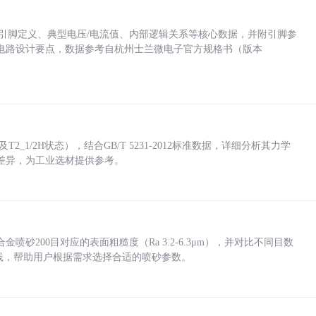
括各引脚定义、典型电压/电流值、内部逻辑关系等核心数据，并附引脚参
电路设计要点，数据参考自杭州士兰微电子官方规格书（版本
_1/2H状态），结合GB/T 5231-2012标准数据，详细分析其力学
差异，为工业选材提供参考。
砂200目对应的表面粗糙度（Ra 3.2-6.3μm），并对比不同目数
业实践，帮助用户根据需求选择合适的喷砂参数。