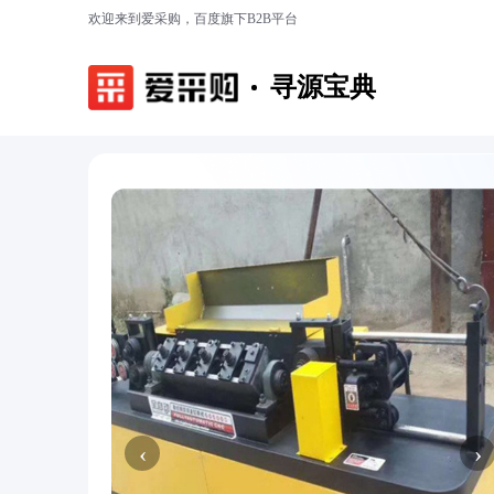
欢迎来到爱采购，百度旗下B2B平台
寻源宝典
‹
›