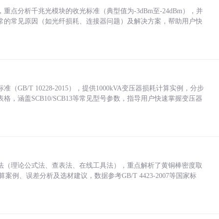
点分析千兆光模块的收光标准（典型值为-3dBm至-24dBm），并
常的常见原因（如光纤损耗、连接器问题）及解决方案，帮助用户快
/T 10228-2015），提供1000kVA变压器损耗计算实例，分步
，涵盖SCB10/SCB13等常见型号参数，指导用户快速掌握变压器
法（理论公式法、查表法、在线工具法），重点解析了黄铜棒密度取
计算案例、误差分析及选材建议，数据参考GB/T 4423-2007等国家标