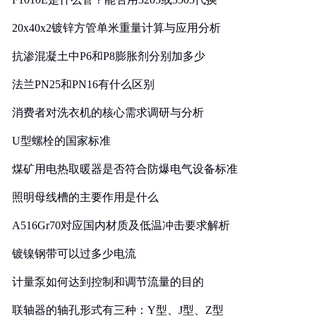
20x40x2镀锌方管单米重量计算与应用分析
抗渗混凝土中P6和P8膨胀剂分别加多少
法兰PN25和PN16有什么区别
消费者对洗衣机的核心需求调研与分析
U型螺栓的国家标准
煤矿用电热取暖器是否符合防爆电气设备标准
照明母线槽的主要作用是什么
A516Gr70对应国内材质及低温冲击要求解析
镀镍钢带可以过多少电流
计量泵如何达到控制和调节流量的目的
联轴器的轴孔形式有三种：Y型、J型、Z型