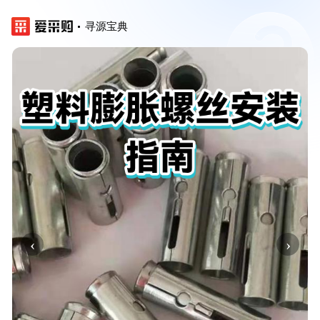
寻源宝典
‹
›