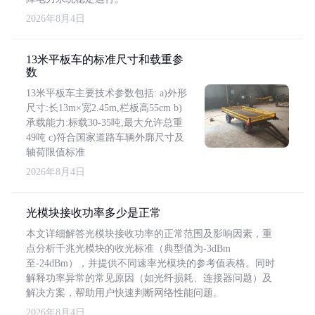
2026年8月4日
13米平板车的标准尺寸和载重参
数
13米平板车主要技术参数包括: a)外形
尺寸:长13m×宽2.45m,栏板高55cm b)
承载能力:标载30-35吨,最大允许总重
49吨 c)符合国家道路车辆外廓尺寸及
轴荷限值标准
2026年8月4日
光模块接收功率多少是正常
本文详细解答光模块接收功率的正常范围及影响因素，重
点分析千兆光模块的收光标准（典型值为-3dBm
至-24dBm），并提供不同速率光模块的参考值表格。同时
解释功率异常的常见原因（如光纤损耗、连接器问题）及
解决方案，帮助用户快速判断网络性能问题。
2026年8月4日