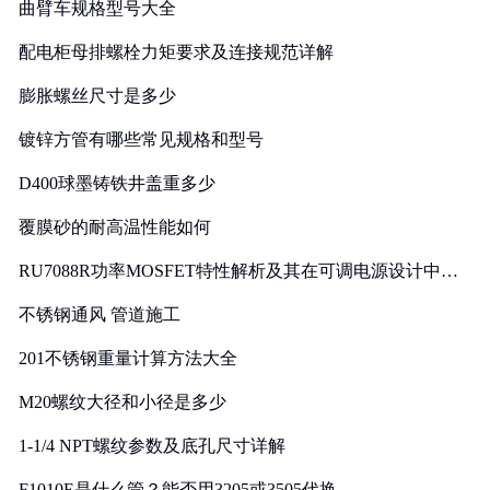
曲臂车规格型号大全
配电柜母排螺栓力矩要求及连接规范详解
膨胀螺丝尺寸是多少
镀锌方管有哪些常见规格和型号
D400球墨铸铁井盖重多少
覆膜砂的耐高温性能如何
RU7088R功率MOSFET特性解析及其在可调电源设计中的
实践
不锈钢通风 管道施工
201不锈钢重量计算方法大全
M20螺纹大径和小径是多少
1-1/4 NPT螺纹参数及底孔尺寸详解
F1010E是什么管？能否用3205或3505代换