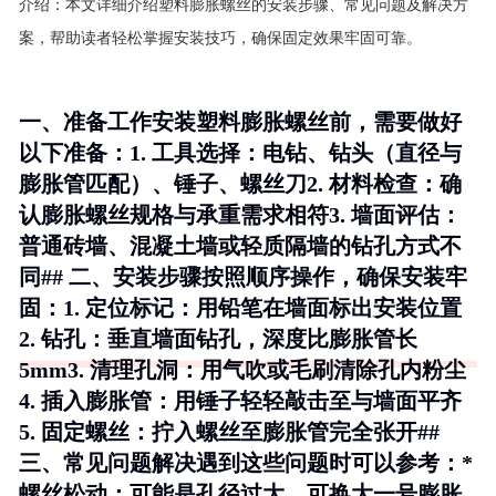
介绍：
本文详细介绍塑料膨胀螺丝的安装步骤、常见问题及解决方
案，帮助读者轻松掌握安装技巧，确保固定效果牢固可靠。
一、准备工作安装塑料膨胀螺丝前，需要做好
以下准备：1.
工具选择
：电钻、钻头（直径与
膨胀管匹配）、锤子、螺丝刀2.
材料检查
：确
认膨胀螺丝规格与承重需求相符3.
墙面评估
：
普通砖墙、混凝土墙或轻质隔墙的钻孔方式不
同## 二、安装步骤按照顺序操作，确保安装牢
固：1.
定位标记
：用铅笔在墙面标出安装位置
2.
钻孔
：垂直墙面钻孔，深度比膨胀管长
5mm3.
清理孔洞
：用气吹或毛刷清除孔内粉尘
4.
插入膨胀管
：用锤子轻轻敲击至与墙面平齐
5.
固定螺丝
：拧入螺丝至膨胀管完全张开##
三、常见问题解决遇到这些问题时可以参考：*
螺丝松动
：可能是孔径过大，可换大一号膨胀