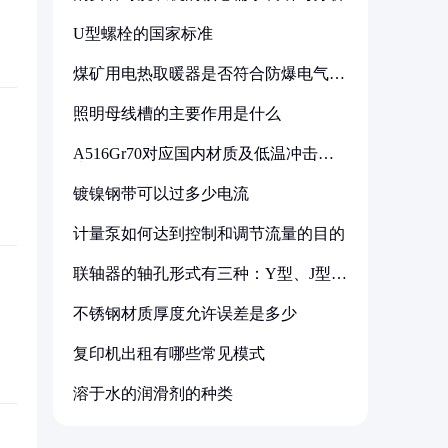
U型螺栓的国家标准
煤矿用电热取暖器是否符合防爆电气设
备标准
照明母线槽的主要作用是什么
A516Gr70对应国内材质及低温冲击要
求解析
镀镍钢带可以过多少电流
计量泵如何达到控制和调节流量的目的
联轴器的轴孔形式有三种：Y型、J型、
Z型
不锈钢材质厚度允许误差是多少
复印机出租有哪些常见模式
溶于水的润滑剂的种类