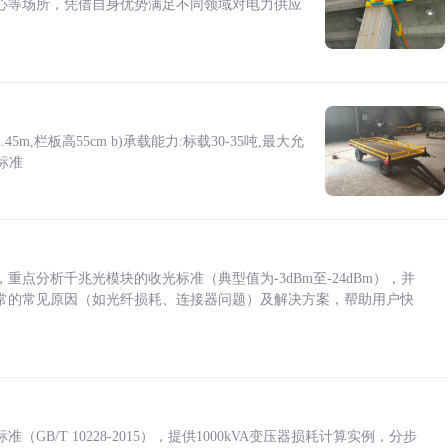
心等场所，凭借自身优势满足不同领域对电力供应
5m,栏板高55cm b)承载能力:标载30-35吨,最大允
标准
点分析千兆光模块的收光标准（典型值为-3dBm至-24dBm），并
常的常见原因（如光纤损耗、连接器问题）及解决方案，帮助用户快
/T 10228-2015），提供1000kVA变压器损耗计算实例，分步