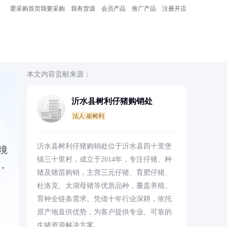
爱采购首页
我要采购
我有货源
会员产品
推广产品
注册开店
本文内容贡献来源：
沂水县树利仔猪购销处
法人:崔树利
沂水县树利仔猪购销处位于沂水县四十里堡
境
镇三十里村，成立于2014年，专注仔猪、种
，
猪及猪苗购销，主营三元仔猪、育肥仔猪、
杜洛克、太湖母猪等优质品种，覆盖养殖、
育种全链条需求。凭借十年行业深耕，依托
原产地直供优势，为客户提供专业、可靠的
生猪资源解决方案。