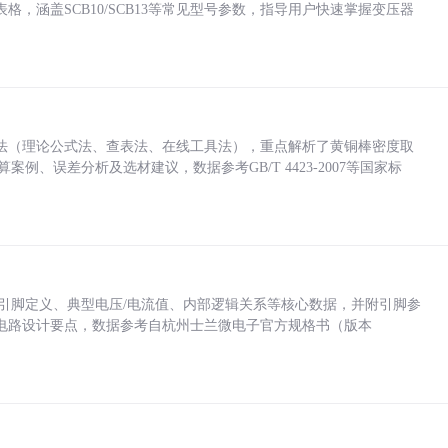
，涵盖SCB10/SCB13等常见型号参数，指导用户快速掌握变压器
法（理论公式法、查表法、在线工具法），重点解析了黄铜棒密度取
计算案例、误差分析及选材建议，数据参考GB/T 4423-2007等国家标
括各引脚定义、典型电压/电流值、内部逻辑关系等核心数据，并附引脚参
电路设计要点，数据参考自杭州士兰微电子官方规格书（版本