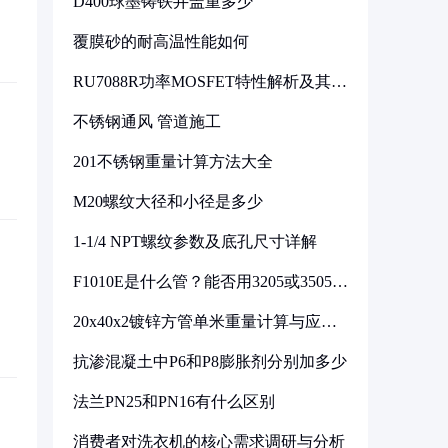
D400球墨铸铁井盖重多少
覆膜砂的耐高温性能如何
RU7088R功率MOSFET特性解析及其在
可调电源设计中的实践
不锈钢通风 管道施工
201不锈钢重量计算方法大全
M20螺纹大径和小径是多少
1-1/4 NPT螺纹参数及底孔尺寸详解
F1010E是什么管？能否用3205或3505代
换
20x40x2镀锌方管单米重量计算与应用
分析
抗渗混凝土中P6和P8膨胀剂分别加多少
法兰PN25和PN16有什么区别
消费者对洗衣机的核心需求调研与分析