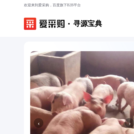
欢迎来到爱采购，百度旗下B2B平台
寻源宝典
‹
›