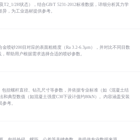
_1/2H状态），结合GB/T 5231-2012标准数据，详细分析其力学
差异，为工业选材提供参考。
砂200目对应的表面粗糙度（Ra 3.2-6.3μm），并对比不同目数
业实践，帮助用户根据需求选择合适的喷砂参数。
力，包括螺杆直径、钻孔尺寸等参数，并依据专业标准（如《混凝土结
方法和典型数值（如混凝土强度C30下设计值约80kN）。内容涵盖安装
员参考。
底孔计算，包括外径、螺距、公差等关键参数，并提供专业数据来源