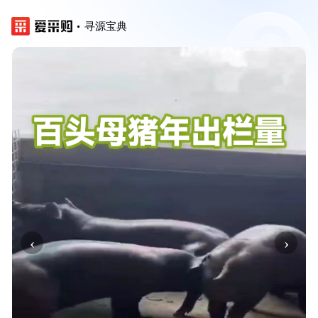
寻源宝典
‹
›