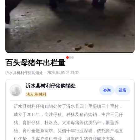
百头母猪年出栏量
沂水县树利仔猪购销处
·
2026-04-05 02:33:32
沂水县树利仔猪购销处
咨询
进店
法人:崔树利
沂水县树利仔猪购销处位于沂水县四十里堡镇三十里村，
成立于2014年，专注仔猪、种猪及猪苗购销，主营三元仔
猪、育肥仔猪、杜洛克、太湖母猪等优质品种，覆盖养
殖、育种全链条需求。凭借十年行业深耕，依托原产地直
供优势，为客户提供专业、可靠的生猪资源解决方案。