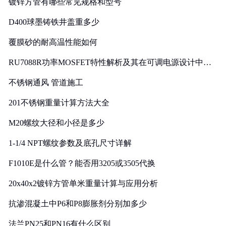
镀锌方管有哪些常见规格和型号
D400球墨铸铁井盖重多少
覆膜砂的耐高温性能如何
RU7088R功率MOSFET特性解析及其在可调电源设计中的
实践
不锈钢通风 管道施工
201不锈钢重量计算方法大全
M20螺纹大径和小径是多少
1-1/4 NPT螺纹参数及底孔尺寸详解
F1010E是什么管？能否用3205或3505代换
20x40x2镀锌方管单米重量计算与应用分析
抗渗混凝土中P6和P8膨胀剂分别加多少
法兰PN25和PN16有什么区别