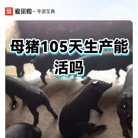
寻源宝典
‹
›