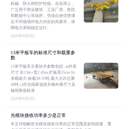
机械、防火和防护性能。在应用上，
广泛用于商业建筑、工业厂房、医院
和数据中心等场所，凭借自身优势满
足不同领域对电力供应的高要求，保
障电力系统稳定运行。
2026年8月4日
13米平板车的标准尺寸和载重参
数
13米平板车主要技术参数包括: a)外形
尺寸:长13m×宽2.45m,栏板高55cm b)
承载能力:标载30-35吨,最大允许总重
49吨 c)符合国家道路车辆外廓尺寸及
轴荷限值标准
2026年8月4日
光模块接收功率多少是正常
本文详细解答光模块接收功率的正常范围及影响因素，重