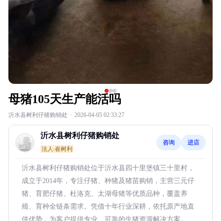
母猪105天生产能活吗
沂水县树利仔猪购销处
·
2026-04-05 02:33:27
沂水县树利仔猪购销处
咨询
进店
法人:崔树利
沂水县树利仔猪购销处位于沂水县四十里堡镇三十里村，
成立于2014年，专注仔猪、种猪及猪苗购销，主营三元仔
猪、育肥仔猪、杜洛克、太湖母猪等优质品种，覆盖养
殖、育种全链条需求。凭借十年行业深耕，依托原产地直
供优势，为客户提供专业、可靠的生猪资源解决方案。