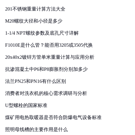
201不锈钢重量计算方法大全
M20螺纹大径和小径是多少
1-1/4 NPT螺纹参数及底孔尺寸详解
F1010E是什么管？能否用3205或3505代换
20x40x2镀锌方管单米重量计算与应用分析
抗渗混凝土中P6和P8膨胀剂分别加多少
法兰PN25和PN16有什么区别
消费者对洗衣机的核心需求调研与分析
U型螺栓的国家标准
煤矿用电热取暖器是否符合防爆电气设备标准
照明母线槽的主要作用是什么