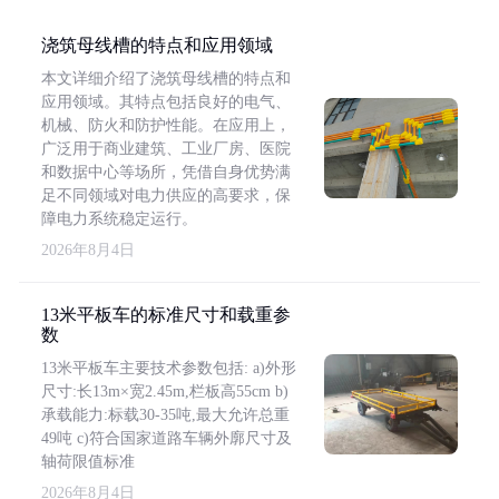
浇筑母线槽的特点和应用领域
本文详细介绍了浇筑母线槽的特点和
应用领域。其特点包括良好的电气、
机械、防火和防护性能。在应用上，
广泛用于商业建筑、工业厂房、医院
和数据中心等场所，凭借自身优势满
足不同领域对电力供应的高要求，保
障电力系统稳定运行。
2026年8月4日
13米平板车的标准尺寸和载重参
数
13米平板车主要技术参数包括: a)外形
尺寸:长13m×宽2.45m,栏板高55cm b)
承载能力:标载30-35吨,最大允许总重
49吨 c)符合国家道路车辆外廓尺寸及
轴荷限值标准
2026年8月4日