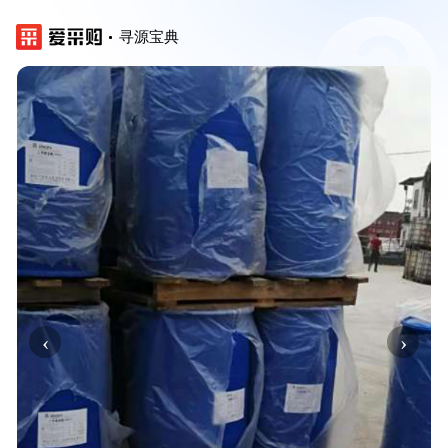
寻源宝典
‹
›