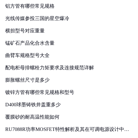
铝方管有哪些常见规格
光线传媒参投三国的星空爆冷
横担型号对应重量
锰矿石产品化合水含量
曲臂车规格型号大全
配电柜母排螺栓力矩要求及连接规范详解
膨胀螺丝尺寸是多少
镀锌方管有哪些常见规格和型号
D400球墨铸铁井盖重多少
覆膜砂的耐高温性能如何
RU7088R功率MOSFET特性解析及其在可调电源设计中的
实践