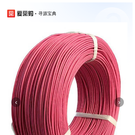
寻源宝典
‹
›