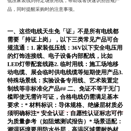
低压家装线到特定场景用线，帮助读者快速识别合规产
品，同时提醒采购时的注意事项。
一、这些电线天生免「证」不是所有电线都
需要「持证上岗」，以下三类常见产品可合
规流通：1.
家装低压线
：36V以下安全电压用
的灯饰连接线、电子设备内部配线，比如
LED灯带配套线路2.
临时用线
：施工场地移
动电缆、展会临时供电线缆等短期使用产品3.
特殊场景线
：实验设备专用线、艺术装置定
制线等非标准化产品## 二、免证不等于无门
槛即使无需许可证，合格电线仍需满足基本
要求：*
材料标识
：导体规格、绝缘层材质必
须明确标注*
安全认证
：自愿性认证标志可作
为质量参考（如阻燃测试报告）*
场景适配
：
潮湿环境要用防水外层，高温区域需耐热材