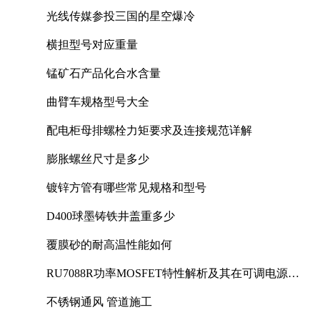
光线传媒参投三国的星空爆冷
横担型号对应重量
锰矿石产品化合水含量
曲臂车规格型号大全
配电柜母排螺栓力矩要求及连接规范详解
膨胀螺丝尺寸是多少
镀锌方管有哪些常见规格和型号
D400球墨铸铁井盖重多少
覆膜砂的耐高温性能如何
RU7088R功率MOSFET特性解析及其在可调电源设
计中的实践
不锈钢通风 管道施工