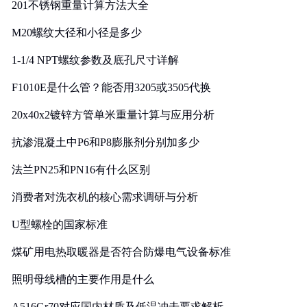
201不锈钢重量计算方法大全
M20螺纹大径和小径是多少
1-1/4 NPT螺纹参数及底孔尺寸详解
F1010E是什么管？能否用3205或3505代换
20x40x2镀锌方管单米重量计算与应用分析
抗渗混凝土中P6和P8膨胀剂分别加多少
法兰PN25和PN16有什么区别
消费者对洗衣机的核心需求调研与分析
U型螺栓的国家标准
煤矿用电热取暖器是否符合防爆电气设备标准
照明母线槽的主要作用是什么
A516Gr70对应国内材质及低温冲击要求解析