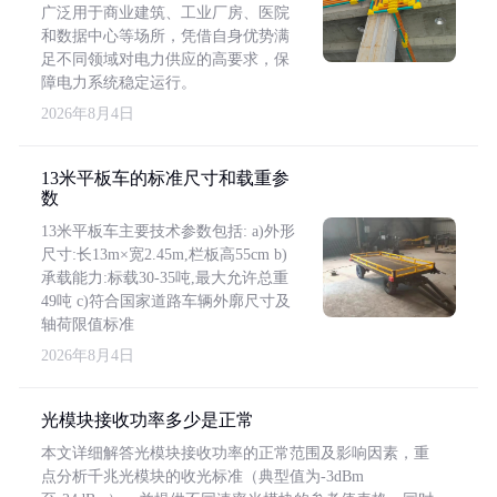
广泛用于商业建筑、工业厂房、医院
和数据中心等场所，凭借自身优势满
足不同领域对电力供应的高要求，保
障电力系统稳定运行。
2026年8月4日
13米平板车的标准尺寸和载重参
数
13米平板车主要技术参数包括: a)外形
尺寸:长13m×宽2.45m,栏板高55cm b)
承载能力:标载30-35吨,最大允许总重
49吨 c)符合国家道路车辆外廓尺寸及
轴荷限值标准
2026年8月4日
光模块接收功率多少是正常
本文详细解答光模块接收功率的正常范围及影响因素，重
点分析千兆光模块的收光标准（典型值为-3dBm