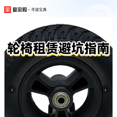
寻源宝典
‹
›