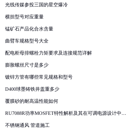
光线传媒参投三国的星空爆冷
横担型号对应重量
锰矿石产品化合水含量
曲臂车规格型号大全
配电柜母排螺栓力矩要求及连接规范详解
膨胀螺丝尺寸是多少
镀锌方管有哪些常见规格和型号
D400球墨铸铁井盖重多少
覆膜砂的耐高温性能如何
RU7088R功率MOSFET特性解析及其在可调电源设计中的
实践
不锈钢通风 管道施工