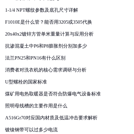
1-1/4 NPT螺纹参数及底孔尺寸详解
F1010E是什么管？能否用3205或3505代换
20x40x2镀锌方管单米重量计算与应用分析
抗渗混凝土中P6和P8膨胀剂分别加多少
法兰PN25和PN16有什么区别
消费者对洗衣机的核心需求调研与分析
U型螺栓的国家标准
煤矿用电热取暖器是否符合防爆电气设备标准
照明母线槽的主要作用是什么
A516Gr70对应国内材质及低温冲击要求解析
镀镍钢带可以过多少电流