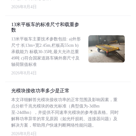
2026年8月4日
13米平板车的标准尺寸和载重参
数
13米平板车主要技术参数包括: a)外形
尺寸:长13m×宽2.45m,栏板高55cm b)
承载能力:标载30-35吨,最大允许总重
49吨 c)符合国家道路车辆外廓尺寸及
轴荷限值标准
2026年8月4日
光模块接收功率多少是正常
本文详细解答光模块接收功率的正常范围及影响因素，重
点分析千兆光模块的收光标准（典型值为-3dBm
至-24dBm），并提供不同速率光模块的参考值表格。同时
解释功率异常的常见原因（如光纤损耗、连接器问题）及
解决方案，帮助用户快速判断网络性能问题。
2026年8月4日