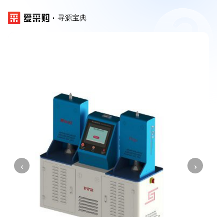
寻源宝典
‹
›