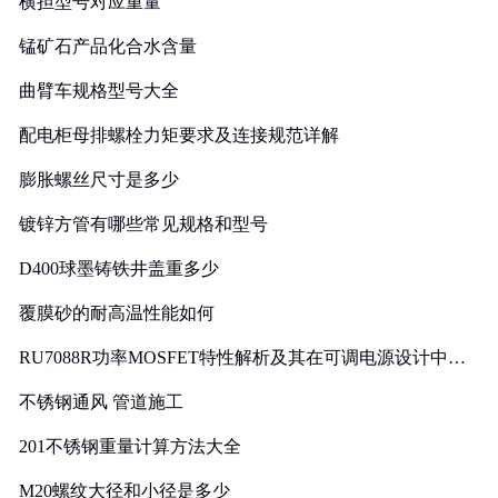
横担型号对应重量
锰矿石产品化合水含量
曲臂车规格型号大全
配电柜母排螺栓力矩要求及连接规范详解
膨胀螺丝尺寸是多少
镀锌方管有哪些常见规格和型号
D400球墨铸铁井盖重多少
覆膜砂的耐高温性能如何
RU7088R功率MOSFET特性解析及其在可调电源设计中的
实践
不锈钢通风 管道施工
201不锈钢重量计算方法大全
M20螺纹大径和小径是多少