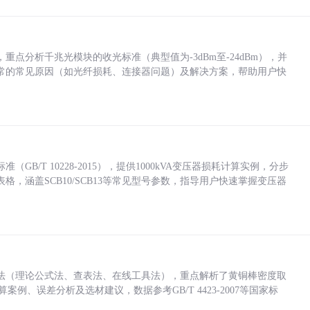
点分析千兆光模块的收光标准（典型值为-3dBm至-24dBm），并
常的常见原因（如光纤损耗、连接器问题）及解决方案，帮助用户快
/T 10228-2015），提供1000kVA变压器损耗计算实例，分步
，涵盖SCB10/SCB13等常见型号参数，指导用户快速掌握变压器
法（理论公式法、查表法、在线工具法），重点解析了黄铜棒密度取
计算案例、误差分析及选材建议，数据参考GB/T 4423-2007等国家标