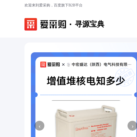
欢迎来到爱采购，百度旗下B2B平台
寻源宝典
‹
›