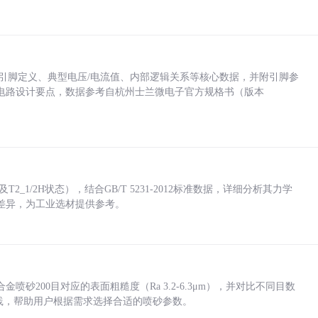
括各引脚定义、典型电压/电流值、内部逻辑关系等核心数据，并附引脚参
电路设计要点，数据参考自杭州士兰微电子官方规格书（版本
_1/2H状态），结合GB/T 5231-2012标准数据，详细分析其力学
差异，为工业选材提供参考。
砂200目对应的表面粗糙度（Ra 3.2-6.3μm），并对比不同目数
业实践，帮助用户根据需求选择合适的喷砂参数。