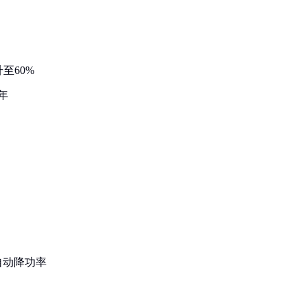
至60%
年
自动降功率