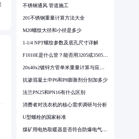
采
不锈钢通风 管道施工
201不锈钢重量计算方法大全
M20螺纹大径和小径是多少
1-1/4 NPT螺纹参数及底孔尺寸详解
F1010E是什么管？能否用3205或3505代
换
20x40x2镀锌方管单米重量计算与应用
分析
抗渗混凝土中P6和P8膨胀剂分别加多少
法兰PN25和PN16有什么区别
消费者对洗衣机的核心需求调研与分析
U型螺栓的国家标准
煤矿用电热取暖器是否符合防爆电气设
备标准