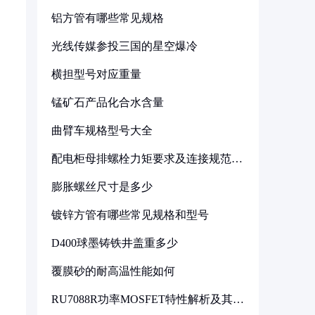
铝方管有哪些常见规格
光线传媒参投三国的星空爆冷
横担型号对应重量
锰矿石产品化合水含量
曲臂车规格型号大全
配电柜母排螺栓力矩要求及连接规范详
解
膨胀螺丝尺寸是多少
镀锌方管有哪些常见规格和型号
D400球墨铸铁井盖重多少
覆膜砂的耐高温性能如何
RU7088R功率MOSFET特性解析及其在
可调电源设计中的实践