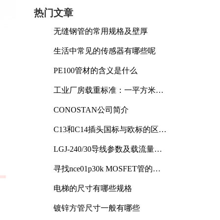
热门文章
无缝钢管的常用规格及壁厚
生活中常见的传感器有哪些呢
PE100管材的含义是什么
工业厂房载重标准：一平方米能
承受多少公斤
CONOSTAN公司简介
C13和C14插头国标与欧标的区别
及其标准解析
LGJ-240/30导线参数及载流量解
析
寻找nce01p30k MOSFET管的合
适替代型号
电梯的尺寸有哪些规格
镀锌方管尺寸一般有哪些