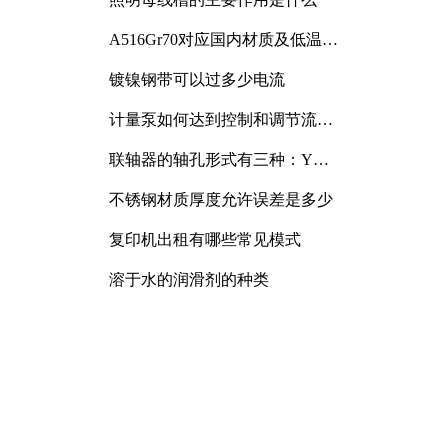
A516Gr70对应国内材质及低温冲
击要求解析
镀镍钢带可以过多少电流
计量泵如何达到控制和调节流量
的目的
联轴器的轴孔形式有三种：Y
型、J型、Z型
不锈钢材质厚度允许误差是多少
复印机出租有哪些常见模式
溶于水的润滑剂的种类