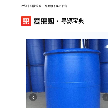
欢迎来到爱采购，百度旗下B2B平台
寻源宝典
‹
›