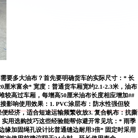
需要多大油布？首先要明确货车的实际尺寸：*
长
20厘米富余*
宽度
：普通货车厢宽约2.1-2.3米，油布
堆较高过车厢，每增高50厘米油布长度相应增加##
接影响使用效果：1.
PVC涂层布
：防水性强但较
轻便经济，适合短途运输频繁收放3.
复合帆布
：抗撕
、实用选购技巧这些经验能帮你避开常见坑：* 雨季
边缘加固绳孔设计比普通缝边耐用3倍* 固定时采用