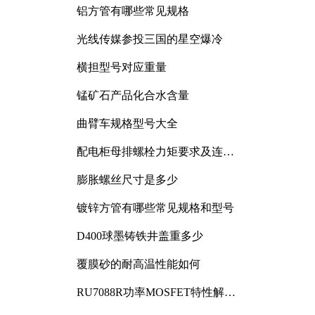
铝方管有哪些常见规格
光线传媒参投三国的星空爆冷
横担型号对应重量
锰矿石产品化合水含量
曲臂车规格型号大全
配电柜母排螺栓力矩要求及连接
规范详解
膨胀螺丝尺寸是多少
镀锌方管有哪些常见规格和型号
D400球墨铸铁井盖重多少
覆膜砂的耐高温性能如何
RU7088R功率MOSFET特性解析
及其在可调电源设计中的实践