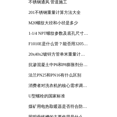
不锈钢通风 管道施工
201不锈钢重量计算方法大全
M20螺纹大径和小径是多少
1-1/4 NPT螺纹参数及底孔尺寸详
解
F1010E是什么管？能否用3205或
3505代换
20x40x2镀锌方管单米重量计算
与应用分析
抗渗混凝土中P6和P8膨胀剂分别
加多少
法兰PN25和PN16有什么区别
消费者对洗衣机的核心需求调研
与分析
U型螺栓的国家标准
煤矿用电热取暖器是否符合防爆
电气设备标准
照明母线槽的主要作用是什么