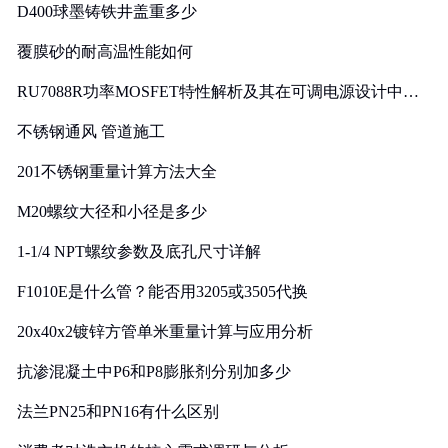
D400球墨铸铁井盖重多少
覆膜砂的耐高温性能如何
RU7088R功率MOSFET特性解析及其在可调电源设计中的
实践
不锈钢通风 管道施工
201不锈钢重量计算方法大全
M20螺纹大径和小径是多少
1-1/4 NPT螺纹参数及底孔尺寸详解
F1010E是什么管？能否用3205或3505代换
20x40x2镀锌方管单米重量计算与应用分析
抗渗混凝土中P6和P8膨胀剂分别加多少
法兰PN25和PN16有什么区别