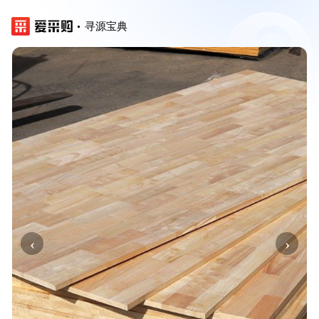
寻源宝典
‹
›