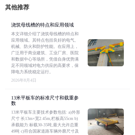
其他推荐
浇筑母线槽的特点和应用领域
本文详细介绍了浇筑母线槽的特点和
应用领域。其特点包括良好的电气、
机械、防火和防护性能。在应用上，
广泛用于商业建筑、工业厂房、医院
和数据中心等场所，凭借自身优势满
足不同领域对电力供应的高要求，保
障电力系统稳定运行。
2026年8月4日
13米平板车的标准尺寸和载重参
数
13米平板车主要技术参数包括: a)外形
尺寸:长13m×宽2.45m,栏板高55cm b)
承载能力:标载30-35吨,最大允许总重
49吨 c)符合国家道路车辆外廓尺寸及