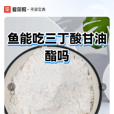
寻源宝典
‹
›