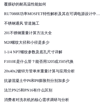
覆膜砂的耐高温性能如何
RU7088R功率MOSFET特性解析及其在可调电源设计中的
实践
不锈钢通风 管道施工
201不锈钢重量计算方法大全
M20螺纹大径和小径是多少
1-1/4 NPT螺纹参数及底孔尺寸详解
F1010E是什么管？能否用3205或3505代换
20x40x2镀锌方管单米重量计算与应用分析
抗渗混凝土中P6和P8膨胀剂分别加多少
法兰PN25和PN16有什么区别
消费者对洗衣机的核心需求调研与分析