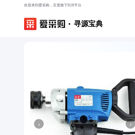
欢迎来到爱采购，百度旗下B2B平台
寻源宝典
‹
›