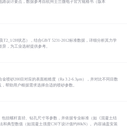
电路设计要点，数据参考自杭州士兰微电子官方规格书（版本
_1/2H状态），结合GB/T 5231-2012标准数据，详细分析其力学
差异，为工业选材提供参考。
砂200目对应的表面粗糙度（Ra 3.2-6.3μm），并对比不同目数
业实践，帮助用户根据需求选择合适的喷砂参数。
力，包括螺杆直径、钻孔尺寸等参数，并依据专业标准（如《混凝土结
方法和典型数值（如混凝土强度C30下设计值约80kN）。内容涵盖安装