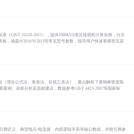
/T 10228-2015），提供1000kVA变压器损耗计算实例，分步
，涵盖SCB10/SCB13等常见型号参数，指导用户快速掌握变压器
法（理论公式法、查表法、在线工具法），重点解析了黄铜棒密度取
计算案例、误差分析及选材建议，数据参考GB/T 4423-2007等国家标
括各引脚定义、典型电压/电流值、内部逻辑关系等核心数据，并附引脚参