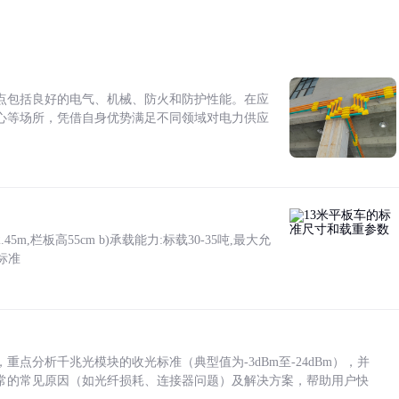
点包括良好的电气、机械、防火和防护性能。在应
心等场所，凭借自身优势满足不同领域对电力供应
5m,栏板高55cm b)承载能力:标载30-35吨,最大允
标准
点分析千兆光模块的收光标准（典型值为-3dBm至-24dBm），并
常的常见原因（如光纤损耗、连接器问题）及解决方案，帮助用户快