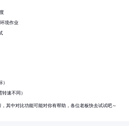
度
尘环境作业
试
标）
需转速不同）
考，其中对比功能可能对你有帮助，各位老板快去试试吧～