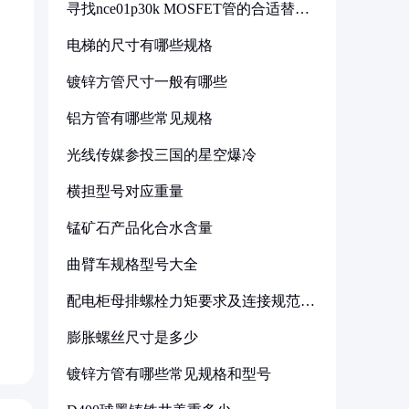
寻找nce01p30k MOSFET管的合适替代
型号
电梯的尺寸有哪些规格
镀锌方管尺寸一般有哪些
铝方管有哪些常见规格
光线传媒参投三国的星空爆冷
横担型号对应重量
锰矿石产品化合水含量
曲臂车规格型号大全
配电柜母排螺栓力矩要求及连接规范详
解
膨胀螺丝尺寸是多少
镀锌方管有哪些常见规格和型号