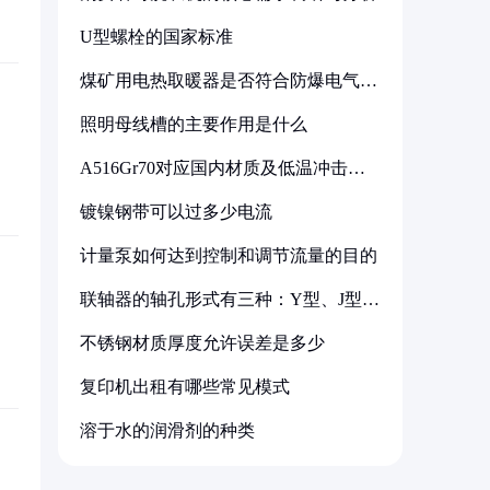
U型螺栓的国家标准
煤矿用电热取暖器是否符合防爆电气设
备标准
照明母线槽的主要作用是什么
A516Gr70对应国内材质及低温冲击要
求解析
镀镍钢带可以过多少电流
计量泵如何达到控制和调节流量的目的
联轴器的轴孔形式有三种：Y型、J型、
Z型
不锈钢材质厚度允许误差是多少
复印机出租有哪些常见模式
溶于水的润滑剂的种类