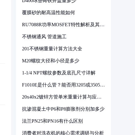
D400球墨铸铁井盖重多少
覆膜砂的耐高温性能如何
RU7088R功率MOSFET特性解析及其在
可调电源设计中的实践
不锈钢通风 管道施工
201不锈钢重量计算方法大全
M20螺纹大径和小径是多少
1-1/4 NPT螺纹参数及底孔尺寸详解
F1010E是什么管？能否用3205或3505代
换
20x40x2镀锌方管单米重量计算与应用
分析
抗渗混凝土中P6和P8膨胀剂分别加多少
法兰PN25和PN16有什么区别
消费者对洗衣机的核心需求调研与分析