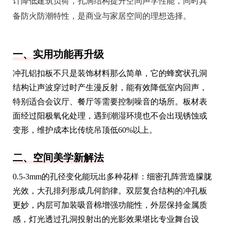
计降低建筑负荷，孔洞结构提升空间声学性能，同时具
备防火防潮特性，是商业与家居空间的理想选择。
一、实用功能再升级
冲孔铝扣板不只是装饰材料那么简单，它的蜂窝状孔洞
结构让声波穿过时产生漫反射，能有效降低室内回声，
特别适合会议厅、餐厅等需要控制噪音的场所。板材表
面经过阳极氧化处理，遇到潮湿环境也不会出现锈蚀或
变形，维护成本比传统吊顶低60%以上。
二、空间美学新解法
0.5-3mm的孔径变化能玩出多种花样：细密孔阵营造朦胧
光效，大孔排列形成几何韵律。双层复合结构的冲孔板
更妙，内层可加装吸音棉增强功能性，外层保持金属质
感，灯光透过孔洞投射出的光影效果堪比专业舞台设