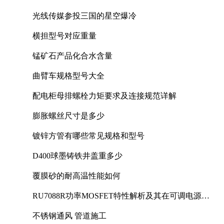
光线传媒参投三国的星空爆冷
横担型号对应重量
锰矿石产品化合水含量
曲臂车规格型号大全
配电柜母排螺栓力矩要求及连接规范详解
膨胀螺丝尺寸是多少
镀锌方管有哪些常见规格和型号
D400球墨铸铁井盖重多少
覆膜砂的耐高温性能如何
RU7088R功率MOSFET特性解析及其在可调电源设
计中的实践
不锈钢通风 管道施工