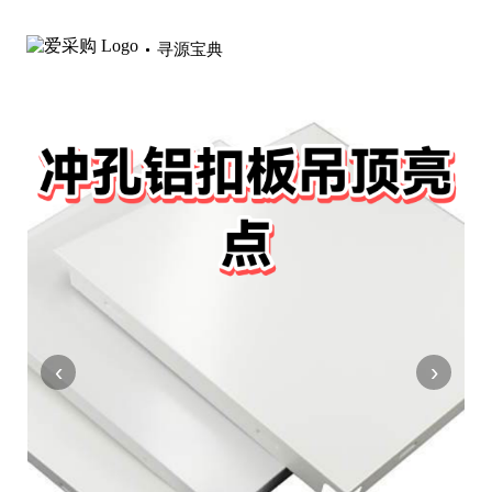
寻源宝典
‹
›