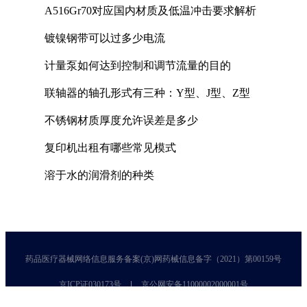
A516Gr70对应国内材质及低温冲击要求解析
镀镍钢带可以过多少电流
计量泵如何达到控制和调节流量的目的
联轴器的轴孔形式有三种：Y型、J型、Z型
不锈钢材质厚度允许误差是多少
复印机出租有哪些常见模式
溶于水的润滑剂的种类
药品医疗器械网络信息服务备案(京)网药械信息备字（2021）第00159号
京ICP证030173号
京公网安备11000002000001号