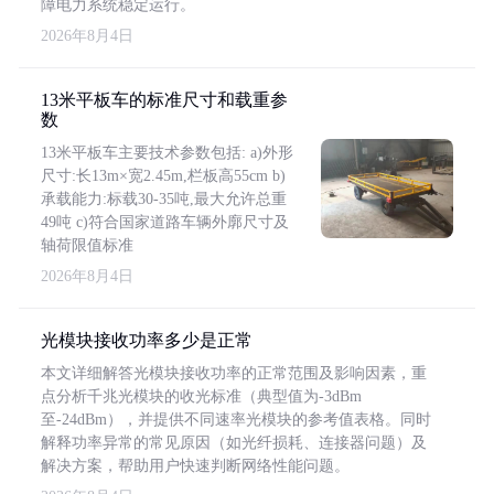
障电力系统稳定运行。
2026年8月4日
13米平板车的标准尺寸和载重参
数
13米平板车主要技术参数包括: a)外形
尺寸:长13m×宽2.45m,栏板高55cm b)
承载能力:标载30-35吨,最大允许总重
49吨 c)符合国家道路车辆外廓尺寸及
轴荷限值标准
2026年8月4日
光模块接收功率多少是正常
本文详细解答光模块接收功率的正常范围及影响因素，重
点分析千兆光模块的收光标准（典型值为-3dBm
至-24dBm），并提供不同速率光模块的参考值表格。同时
解释功率异常的常见原因（如光纤损耗、连接器问题）及
解决方案，帮助用户快速判断网络性能问题。