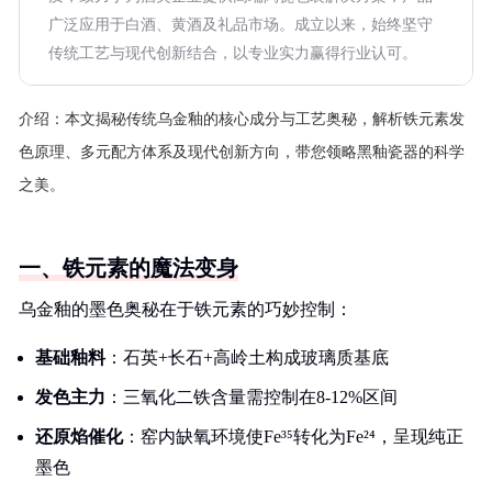
广泛应用于白酒、黄酒及礼品市场。成立以来，始终坚守
传统工艺与现代创新结合，以专业实力赢得行业认可。
介绍：
本文揭秘传统乌金釉的核心成分与工艺奥秘，解析铁元素发
色原理、多元配方体系及现代创新方向，带您领略黑釉瓷器的科学
之美。
一、铁元素的魔法变身
乌金釉的墨色奥秘在于铁元素的巧妙控制：
基础釉料
：石英+长石+高岭土构成玻璃质基底
发色主力
：三氧化二铁含量需控制在8-12%区间
还原焰催化
：窑内缺氧环境使Fe³⁵转化为Fe²⁴，呈现纯正
墨色