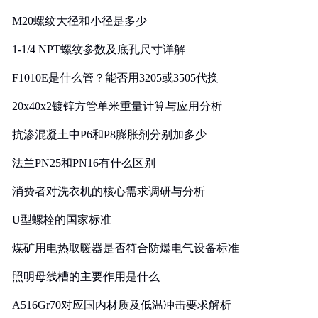
M20螺纹大径和小径是多少
1-1/4 NPT螺纹参数及底孔尺寸详解
F1010E是什么管？能否用3205或3505代换
20x40x2镀锌方管单米重量计算与应用分析
抗渗混凝土中P6和P8膨胀剂分别加多少
法兰PN25和PN16有什么区别
消费者对洗衣机的核心需求调研与分析
U型螺栓的国家标准
煤矿用电热取暖器是否符合防爆电气设备标准
照明母线槽的主要作用是什么
A516Gr70对应国内材质及低温冲击要求解析