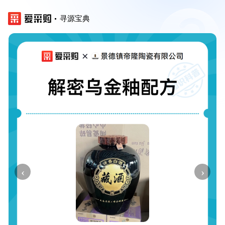
寻源宝典
‹
›