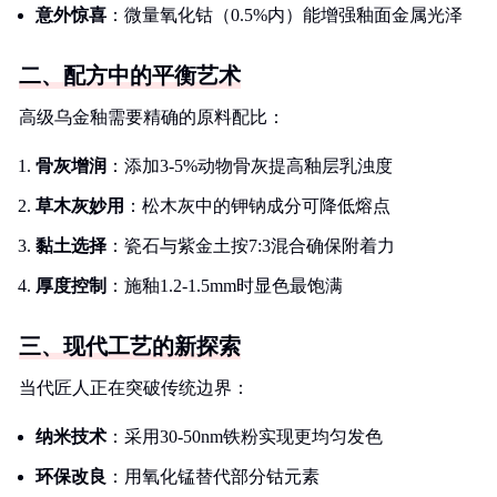
意外惊喜
：微量氧化钴（0.5%内）能增强釉面金属光泽
二、配方中的平衡艺术
高级乌金釉需要精确的原料配比：
骨灰增润
：添加3-5%动物骨灰提高釉层乳浊度
草木灰妙用
：松木灰中的钾钠成分可降低熔点
黏土选择
：瓷石与紫金土按7:3混合确保附着力
厚度控制
：施釉1.2-1.5mm时显色最饱满
三、现代工艺的新探索
当代匠人正在突破传统边界：
纳米技术
：采用30-50nm铁粉实现更均匀发色
环保改良
：用氧化锰替代部分钴元素