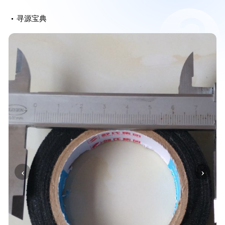
寻源宝典
‹
›