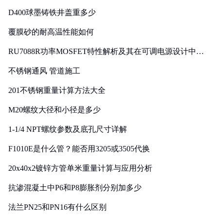
D400球墨铸铁井盖重多少
覆膜砂的耐高温性能如何
RU7088R功率MOSFET特性解析及其在可调电源设计中的
实践
不锈钢通风 管道施工
201不锈钢重量计算方法大全
M20螺纹大径和小径是多少
1-1/4 NPT螺纹参数及底孔尺寸详解
F1010E是什么管？能否用3205或3505代换
20x40x2镀锌方管单米重量计算与应用分析
抗渗混凝土中P6和P8膨胀剂分别加多少
法兰PN25和PN16有什么区别