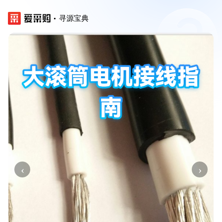
寻源宝典
‹
›