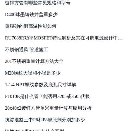
镀锌方管有哪些常见规格和型号
D400球墨铸铁井盖重多少
覆膜砂的耐高温性能如何
RU7088R功率MOSFET特性解析及其在可调电源设计中的
实践
不锈钢通风 管道施工
201不锈钢重量计算方法大全
M20螺纹大径和小径是多少
1-1/4 NPT螺纹参数及底孔尺寸详解
F1010E是什么管？能否用3205或3505代换
20x40x2镀锌方管单米重量计算与应用分析
抗渗混凝土中P6和P8膨胀剂分别加多少