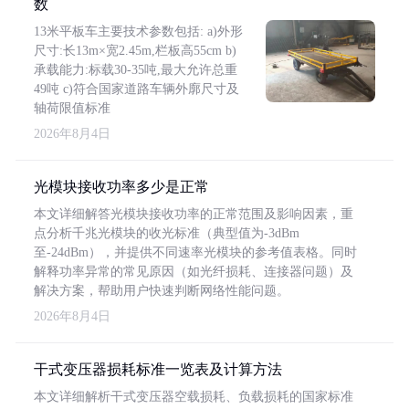
数
13米平板车主要技术参数包括: a)外形
尺寸:长13m×宽2.45m,栏板高55cm b)
承载能力:标载30-35吨,最大允许总重
49吨 c)符合国家道路车辆外廓尺寸及
轴荷限值标准
2026年8月4日
光模块接收功率多少是正常
本文详细解答光模块接收功率的正常范围及影响因素，重
点分析千兆光模块的收光标准（典型值为-3dBm
至-24dBm），并提供不同速率光模块的参考值表格。同时
解释功率异常的常见原因（如光纤损耗、连接器问题）及
解决方案，帮助用户快速判断网络性能问题。
2026年8月4日
干式变压器损耗标准一览表及计算方法
本文详细解析干式变压器空载损耗、负载损耗的国家标准