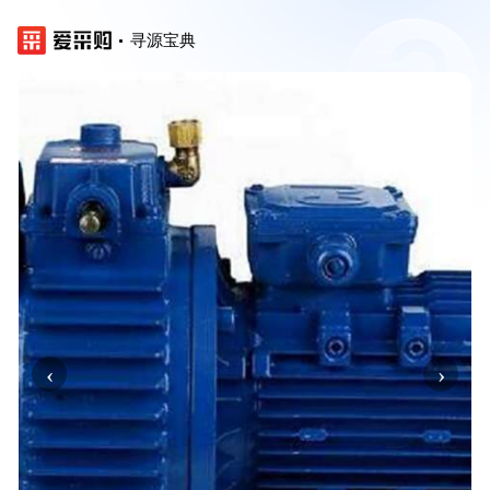
寻源宝典
‹
›