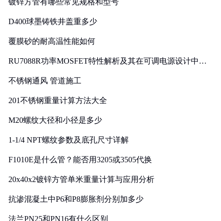
镀锌方管有哪些常见规格和型号
D400球墨铸铁井盖重多少
覆膜砂的耐高温性能如何
RU7088R功率MOSFET特性解析及其在可调电源设计中的
实践
不锈钢通风 管道施工
201不锈钢重量计算方法大全
M20螺纹大径和小径是多少
1-1/4 NPT螺纹参数及底孔尺寸详解
F1010E是什么管？能否用3205或3505代换
20x40x2镀锌方管单米重量计算与应用分析
抗渗混凝土中P6和P8膨胀剂分别加多少
法兰PN25和PN16有什么区别