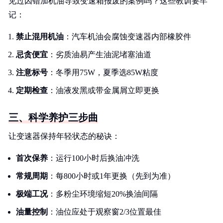
见过因错加机油导致变速箱报废的案例吗？这些教训要牢
记：
禁止混用机油
：汽车机油会腐蚀变速器内部橡胶件
忌贪便宜
：劣质油易产生油泥堵塞油道
注意标号
：冬季用75W，夏季选85W粘度
定期检查
：油液发黑或带金属屑立即更换
三、科学养护三步曲
让变速器保持年轻状态的秘诀：
首次保养
：运行100小时后换油冲洗
常规周期
：每800小时或1年更换（先到为准）
极端工况
：多粉尘环境缩短20%换油间隔
油量控制
：油位应处于观察窗2/3位置最佳