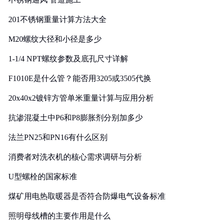
201不锈钢重量计算方法大全
M20螺纹大径和小径是多少
1-1/4 NPT螺纹参数及底孔尺寸详解
F1010E是什么管？能否用3205或3505代换
20x40x2镀锌方管单米重量计算与应用分析
抗渗混凝土中P6和P8膨胀剂分别加多少
法兰PN25和PN16有什么区别
消费者对洗衣机的核心需求调研与分析
U型螺栓的国家标准
煤矿用电热取暖器是否符合防爆电气设备标准
照明母线槽的主要作用是什么