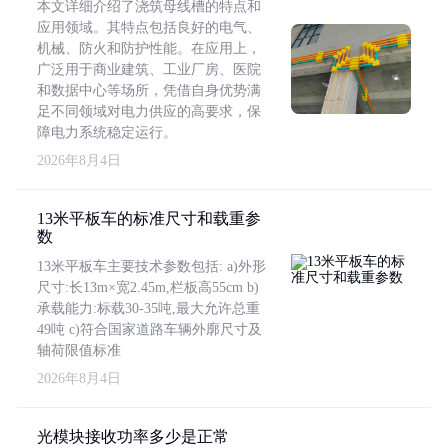
本文详细介绍了浇筑母线槽的特点和
应用领域。其特点包括良好的电气、
机械、防火和防护性能。在应用上，
广泛用于商业建筑、工业厂房、医院
和数据中心等场所，凭借自身优势满
足不同领域对电力供应的高要求，保
障电力系统稳定运行。
2026年8月4日
13米平板车的标准尺寸和载重参
数
13米平板车主要技术参数包括: a)外形
尺寸:长13m×宽2.45m,栏板高55cm b)
承载能力:标载30-35吨,最大允许总重
49吨 c)符合国家道路车辆外廓尺寸及
轴荷限值标准
2026年8月4日
光模块接收功率多少是正常