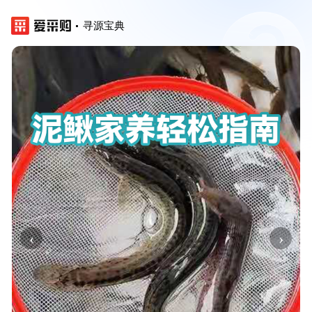
寻源宝典
‹
›