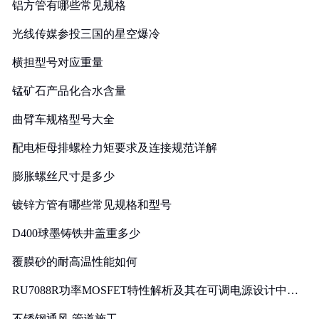
铝方管有哪些常见规格
光线传媒参投三国的星空爆冷
横担型号对应重量
锰矿石产品化合水含量
曲臂车规格型号大全
配电柜母排螺栓力矩要求及连接规范详解
膨胀螺丝尺寸是多少
镀锌方管有哪些常见规格和型号
D400球墨铸铁井盖重多少
覆膜砂的耐高温性能如何
RU7088R功率MOSFET特性解析及其在可调电源设计中的
实践
不锈钢通风 管道施工