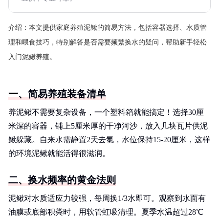
介绍：
本文提供家庭养殖泥鳅的简易方法，包括容器选择、水质管
理和喂食技巧，特别解答是否需要频繁换水的疑问，帮助新手轻松
入门泥鳅养殖。
一、简易养殖装备清单
养泥鳅不需要复杂设备，一个塑料箱就能搞定！选择30厘
米深的容器，铺上5厘米厚的干净河沙，放入几块瓦片供泥
鳅躲藏。自来水需静置2天去氯，水位保持15-20厘米，这样
的环境泥鳅就能活得很滋润。
二、换水频率的黄金法则
泥鳅对水质适应力较强，每周换1/3水即可。观察到水面有
油膜或底部积粪时，用软管虹吸清理。夏季水温超过28℃