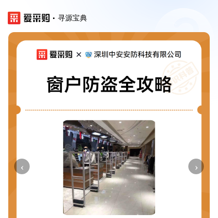
寻源宝典
‹
›