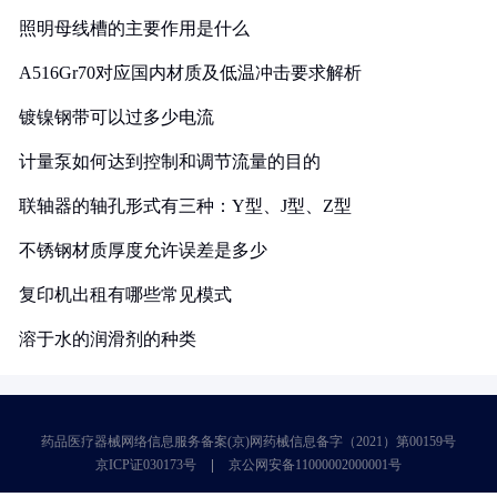
照明母线槽的主要作用是什么
A516Gr70对应国内材质及低温冲击要求解析
镀镍钢带可以过多少电流
计量泵如何达到控制和调节流量的目的
联轴器的轴孔形式有三种：Y型、J型、Z型
不锈钢材质厚度允许误差是多少
复印机出租有哪些常见模式
溶于水的润滑剂的种类
药品医疗器械网络信息服务备案(京)网药械信息备字（2021）第00159号
京ICP证030173号
京公网安备11000002000001号