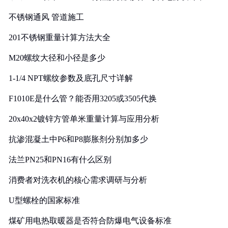
实践
不锈钢通风 管道施工
201不锈钢重量计算方法大全
M20螺纹大径和小径是多少
1-1/4 NPT螺纹参数及底孔尺寸详解
F1010E是什么管？能否用3205或3505代换
20x40x2镀锌方管单米重量计算与应用分析
抗渗混凝土中P6和P8膨胀剂分别加多少
法兰PN25和PN16有什么区别
消费者对洗衣机的核心需求调研与分析
U型螺栓的国家标准
煤矿用电热取暖器是否符合防爆电气设备标准