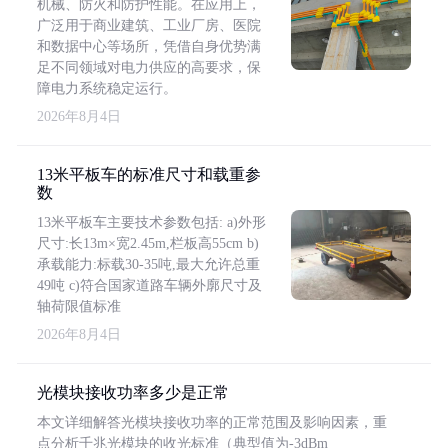
机械、防火和防护性能。在应用上，
广泛用于商业建筑、工业厂房、医院
和数据中心等场所，凭借自身优势满
足不同领域对电力供应的高要求，保
障电力系统稳定运行。
2026年8月4日
13米平板车的标准尺寸和载重参
数
13米平板车主要技术参数包括: a)外形
尺寸:长13m×宽2.45m,栏板高55cm b)
承载能力:标载30-35吨,最大允许总重
49吨 c)符合国家道路车辆外廓尺寸及
轴荷限值标准
2026年8月4日
光模块接收功率多少是正常
本文详细解答光模块接收功率的正常范围及影响因素，重
点分析千兆光模块的收光标准（典型值为-3dBm