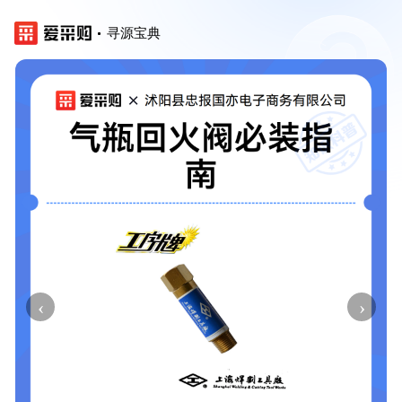
寻源宝典
‹
›