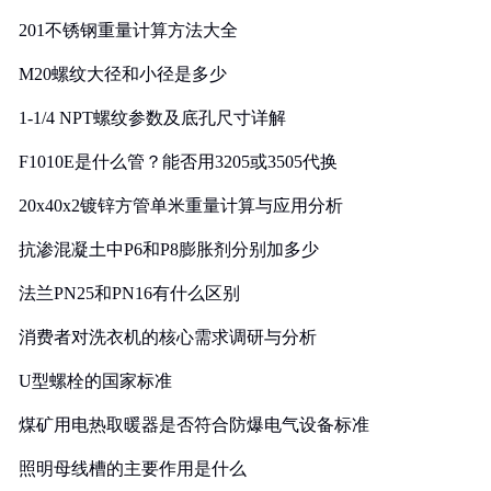
201不锈钢重量计算方法大全
M20螺纹大径和小径是多少
1-1/4 NPT螺纹参数及底孔尺寸详解
F1010E是什么管？能否用3205或3505代换
20x40x2镀锌方管单米重量计算与应用分析
抗渗混凝土中P6和P8膨胀剂分别加多少
法兰PN25和PN16有什么区别
消费者对洗衣机的核心需求调研与分析
U型螺栓的国家标准
煤矿用电热取暖器是否符合防爆电气设备标准
照明母线槽的主要作用是什么