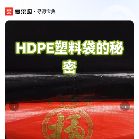
寻源宝典
‹
›