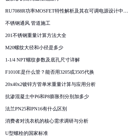
RU7088R功率MOSFET特性解析及其在可调电源设计中的
实践
不锈钢通风 管道施工
201不锈钢重量计算方法大全
M20螺纹大径和小径是多少
1-1/4 NPT螺纹参数及底孔尺寸详解
F1010E是什么管？能否用3205或3505代换
20x40x2镀锌方管单米重量计算与应用分析
抗渗混凝土中P6和P8膨胀剂分别加多少
法兰PN25和PN16有什么区别
消费者对洗衣机的核心需求调研与分析
U型螺栓的国家标准