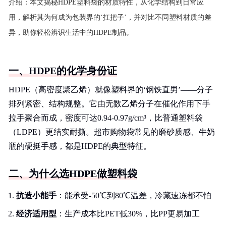
介绍：
本文揭秘HDPE塑料袋的材质特性，从化学结构到日常应
用，解析其为何成为包装界的‘扛把子’，并对比不同塑料材质的差
异，助你轻松辨识生活中的HDPE制品。
一、HDPE的化学身份证
HDPE（高密度聚乙烯）就像塑料界的‘钢铁直男’——分子
排列紧密、结构规整。它由无数乙烯分子在催化作用下手
拉手聚合而成，密度可达0.94-0.97g/cm³，比普通塑料袋
（LDPE）更结实耐撕。超市购物袋常见的磨砂质感、牛奶
瓶的硬挺手感，都是HDPE的典型特征。
二、为什么选HDPE做塑料袋
抗造小能手
：能承受-50℃到80℃温差，冷藏速冻都不怕
经济适用型
：生产成本比PET低30%，比PP更易加工