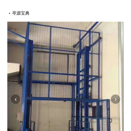
寻源宝典
‹
›