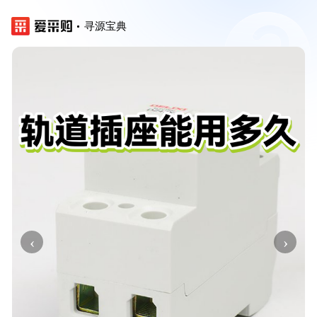
寻源宝典
‹
›