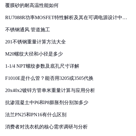
覆膜砂的耐高温性能如何
RU7088R功率MOSFET特性解析及其在可调电源设计中的
实践
不锈钢通风 管道施工
201不锈钢重量计算方法大全
M20螺纹大径和小径是多少
1-1/4 NPT螺纹参数及底孔尺寸详解
F1010E是什么管？能否用3205或3505代换
20x40x2镀锌方管单米重量计算与应用分析
抗渗混凝土中P6和P8膨胀剂分别加多少
法兰PN25和PN16有什么区别
消费者对洗衣机的核心需求调研与分析